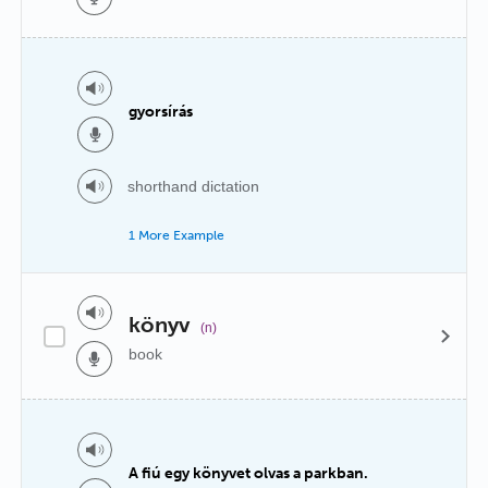
gyorsírás
shorthand dictation
1 More Example
könyv
(n)
book
A fiú egy könyvet olvas a parkban.