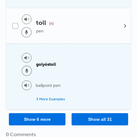
toll
(n)
pen
golyóstoll
ballpoint pen
3 More Examples
Show
6
more
Show all
31
0 Comments