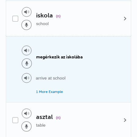
iskola
(n)
school
megérkezik az iskolába
arrive at school
1 More Example
asztal
(n)
table