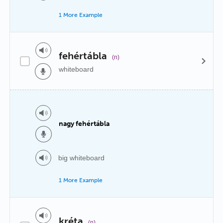
1 More Example
fehértábla
(n)
whiteboard
nagy fehértábla
big whiteboard
1 More Example
kréta
(n)