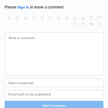
Please
to leave a comment.
Sign In
😄
😳
😁
😒
😎
😠
😆
😅
😉
😭
😇
😴
❤️
👍
😮
😈
Add Comment