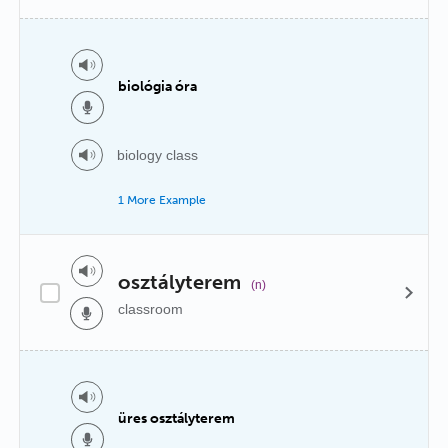
biológia óra
biology class
1 More Example
osztályterem
(n)
classroom
üres osztályterem