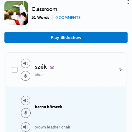
Classroom
31 Words
0 COMMENTS
Play Slideshow
szék
(n)
chair
barna bőrszék
brown leather chair