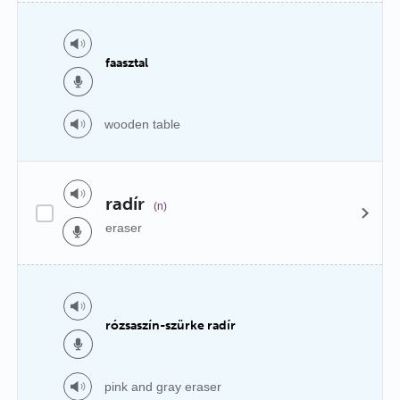
faasztal
wooden table
radír
(n)
eraser
rózsaszín-szürke radír
pink and gray eraser