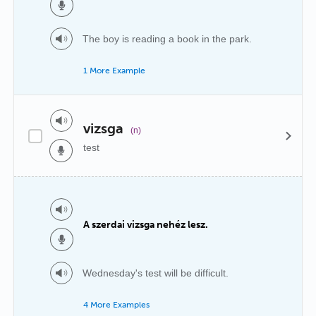
The boy is reading a book in the park.
1 More Example
vizsga
(n)
test
A szerdai vizsga nehéz lesz.
Wednesday's test will be difficult.
4 More Examples