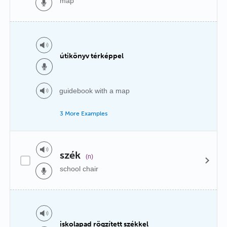
map
útikönyv térképpel
guidebook with a map
3 More Examples
szék
(n)
school chair
iskolapad rögzített székkel