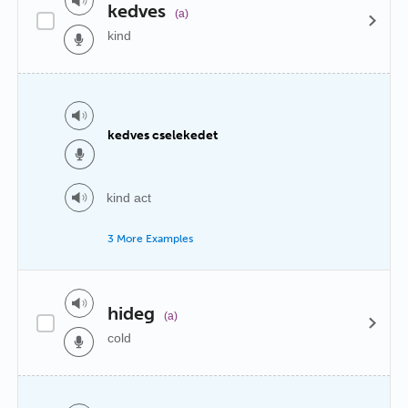
kedves
(a)
kind
kedves cselekedet
kind act
3 More Examples
hideg
(a)
cold