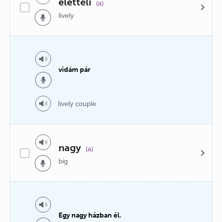
életteli
(a)
lively
vidám pár
lively couple
nagy
(a)
big
Egy nagy házban él.