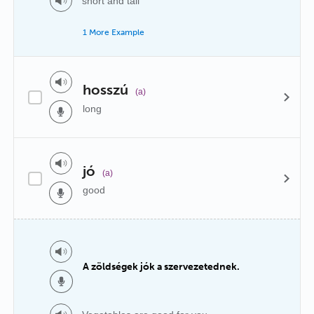
short and tall
1 More Example
hosszú
(a)
long
jó
(a)
good
A zöldségek jók a szervezetednek.