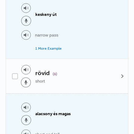
keskeny út
narrow pass
1 More Example
rövid
(a)
short
alacsony és magas