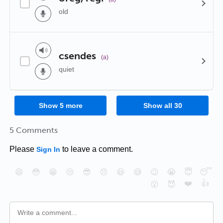
old
csendes
(a)
quiet
Show
5
more
Show all
30
5 Comments
Please
to leave a comment.
Sign In
😄
😳
😁
😒
😎
😠
😆
😅
😉
😭
😇
😴
❤️
👍
😮
😈