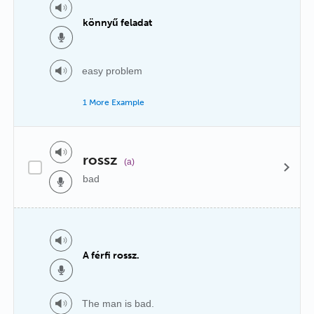
könnyű feladat
easy problem
1 More Example
rossz
(a)
bad
A férfi rossz.
The man is bad.