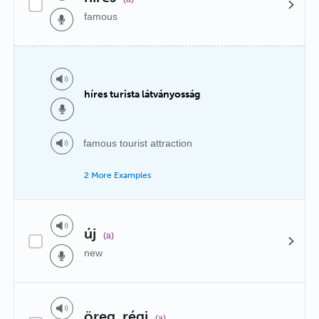
famous
híres turista látványosság
famous tourist attraction
2 More Examples
új
(a)
new
öreg, régi
(a)