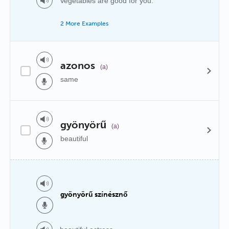
Vegetables are good for you.
2 More Examples
azonos
(a)
same
gyönyörű
(a)
beautiful
gyönyörű színésznő