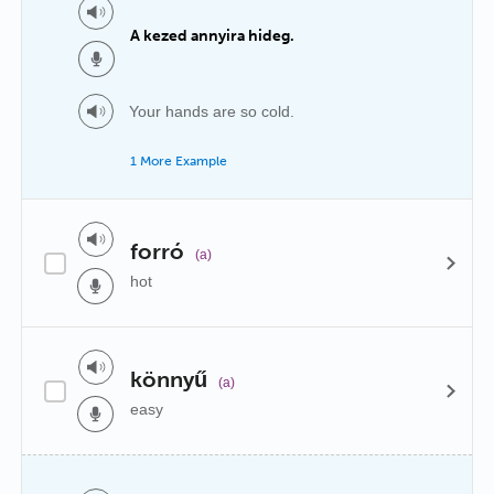
A kezed annyira hideg.
Your hands are so cold.
1 More Example
forró
(a)
hot
könnyű
(a)
easy