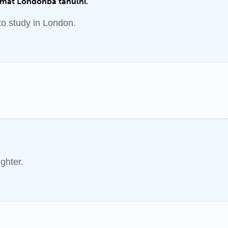
amat Londonba tanulni.
to study in London.
ghter.