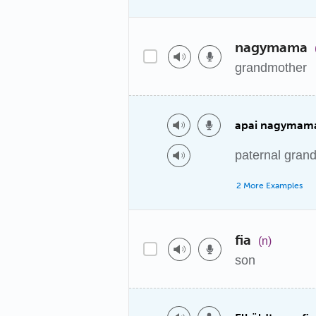
nagymama
grandmother
apai nagymam
paternal gran
2 More Examples
fia
(n)
son