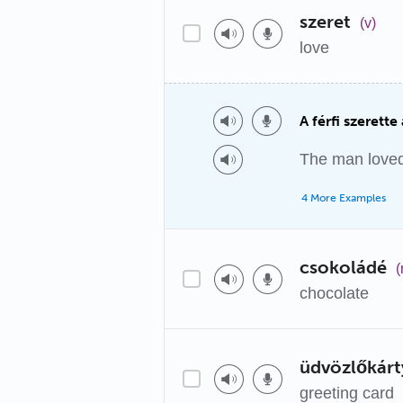
szeret
(v)
love
A férfi szerette
The man love
4 More Examples
csokoládé
(
chocolate
üdvözlőkárt
greeting card