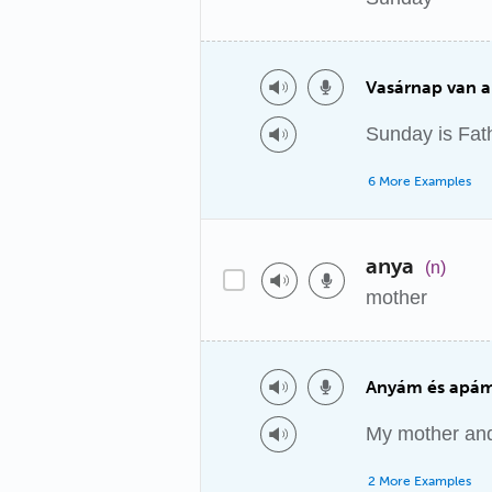
Vasárnap van a
Sunday is Fat
6 More Examples
anya
(n)
mother
Anyám és apám 
My mother and 
2 More Examples