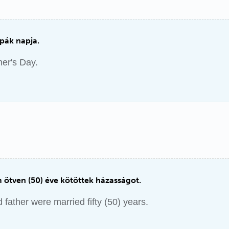
pák napja.
her's Day.
ötven (50) éve kötöttek házasságot.
father were married fifty (50) years.