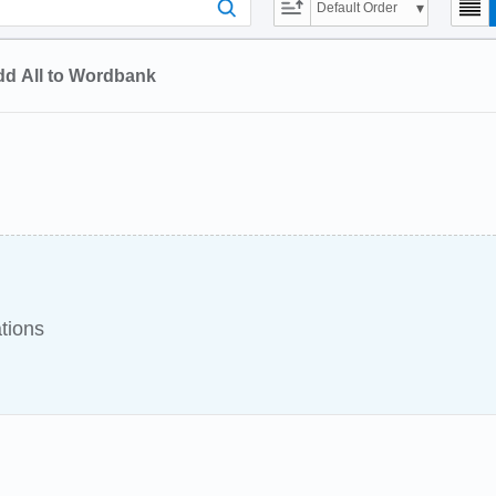
Default Order
d All to Wordbank
tions