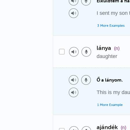
Elküldtem a fi
I sent my son 
3 More Examples
lánya
(n)
daughter
Ő a lányom.
This is my dau
1 More Example
ajándék
(n)