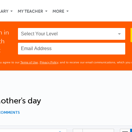
LARY
MY TEACHER
MORE
n in
th
t
ou agree to our
Terms of Use
,
Privacy Policy
, and to receive our email communications, which you 
other's day
 COMMENTS