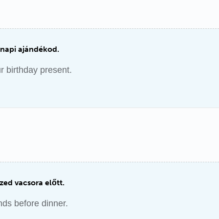
inapi ajándékod.
ur birthday present.
ed vacsora előtt.
ds before dinner.