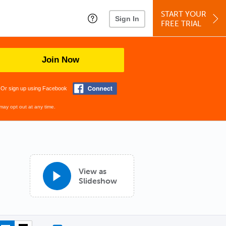
START YOUR
Sign In
FREE TRIAL
Join Now
Or sign up using Facebook
may opt out at any time.
View as
Slideshow