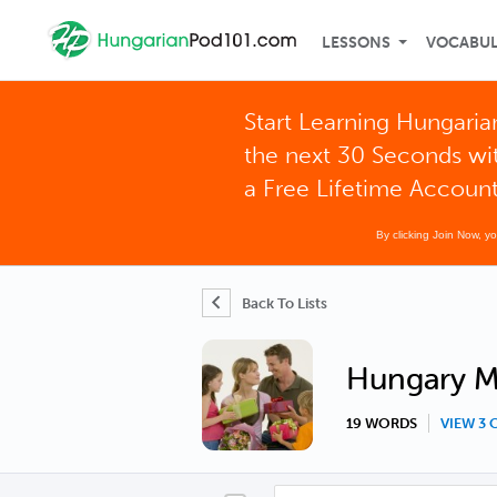
LESSONS
VOCABU
Start Learning Hungaria
the next 30 Seconds wi
a Free Lifetime Accoun
By clicking Join Now, y
Back To Lists
Hungary M
19 WORDS
VIEW 3