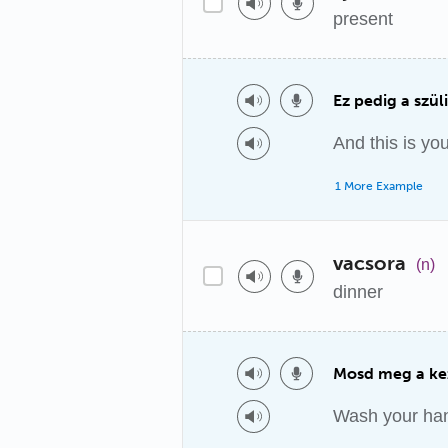
present
Ez pedig a szül
And this is yo
1 More Example
vacsora
(n)
dinner
Mosd meg a kez
Wash your han