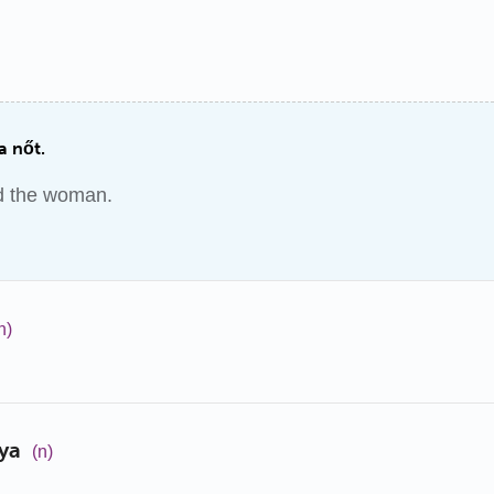
 a nőt.
d the woman.
n)
ya
(n)