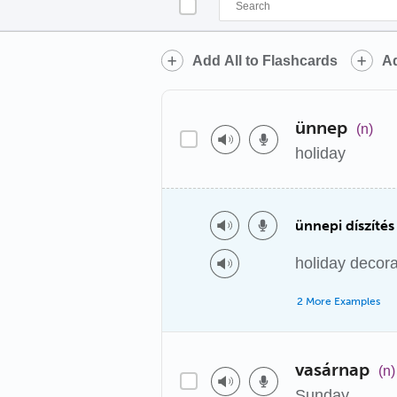
Add All to Flashcards
Ad
ünnep
(n)
holiday
ünnepi díszítés
holiday decora
2 More Examples
vasárnap
(n)
Sunday