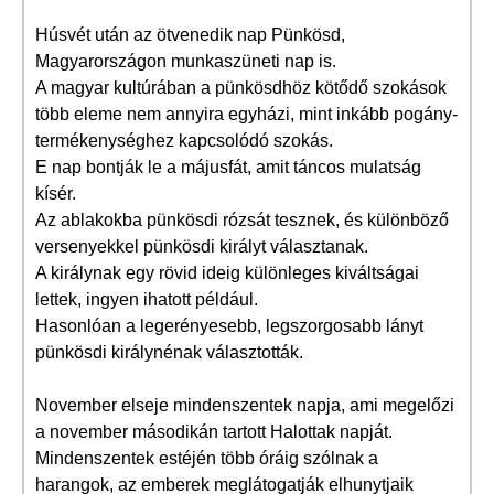
Húsvét után az ötvenedik nap Pünkösd,
Magyarországon munkaszüneti nap is.
A magyar kultúrában a pünkösdhöz kötődő szokások
több eleme nem annyira egyházi, mint inkább pogány-
termékenységhez kapcsolódó szokás.
E nap bontják le a májusfát, amit táncos mulatság
kísér.
Az ablakokba pünkösdi rózsát tesznek, és különböző
versenyekkel pünkösdi királyt választanak.
A királynak egy rövid ideig különleges kiváltságai
lettek, ingyen ihatott például.
Hasonlóan a legerényesebb, legszorgosabb lányt
pünkösdi királynénak választották.
November elseje mindenszentek napja, ami megelőzi
a november másodikán tartott Halottak napját.
Mindenszentek estéjén több óráig szólnak a
harangok, az emberek meglátogatják elhunytjaik