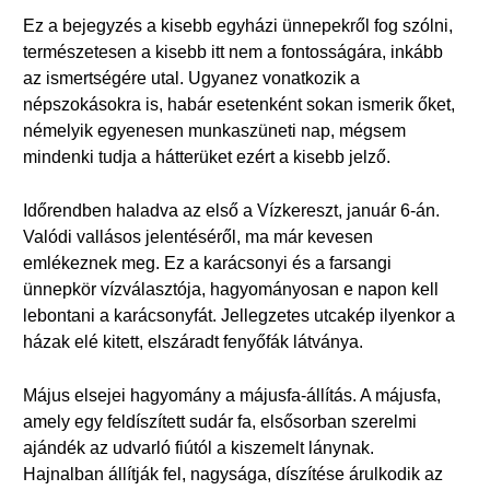
Ez a bejegyzés a kisebb egyházi ünnepekről fog szólni,
természetesen a kisebb itt nem a fontosságára, inkább
az ismertségére utal. Ugyanez vonatkozik a
népszokásokra is, habár esetenként sokan ismerik őket,
némelyik egyenesen munkaszüneti nap, mégsem
mindenki tudja a hátterüket ezért a kisebb jelző.
Időrendben haladva az első a Vízkereszt, január 6-án.
Valódi vallásos jelentéséről, ma már kevesen
emlékeznek meg. Ez a karácsonyi és a farsangi
ünnepkör vízválasztója, hagyományosan e napon kell
lebontani a karácsonyfát. Jellegzetes utcakép ilyenkor a
házak elé kitett, elszáradt fenyőfák látványa.
Május elsejei hagyomány a májusfa-állítás. A májusfa,
amely egy feldíszített sudár fa, elsősorban szerelmi
ajándék az udvarló fiútól a kiszemelt lánynak.
Hajnalban állítják fel, nagysága, díszítése árulkodik az