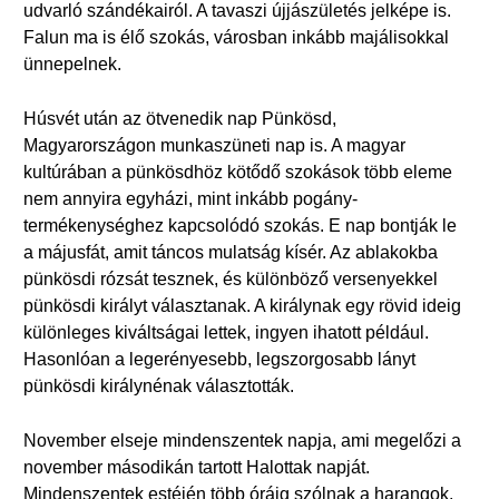
udvarló szándékairól. A tavaszi újjászületés jelképe is.
Falun ma is élő szokás, városban inkább majálisokkal
ünnepelnek.
Húsvét után az ötvenedik nap Pünkösd,
Magyarországon munkaszüneti nap is. A magyar
kultúrában a pünkösdhöz kötődő szokások több eleme
nem annyira egyházi, mint inkább pogány-
termékenységhez kapcsolódó szokás. E nap bontják le
a májusfát, amit táncos mulatság kísér. Az ablakokba
pünkösdi rózsát tesznek, és különböző versenyekkel
pünkösdi királyt választanak. A királynak egy rövid ideig
különleges kiváltságai lettek, ingyen ihatott például.
Hasonlóan a legerényesebb, legszorgosabb lányt
pünkösdi királynénak választották.
November elseje mindenszentek napja, ami megelőzi a
november másodikán tartott Halottak napját.
Mindenszentek estéjén több óráig szólnak a harangok,