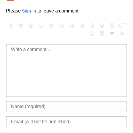
Please
to leave a comment.
Sign In
😄
😳
😁
😒
😎
😠
😆
😅
😉
😭
😇
😴
❤️
👍
😮
😈