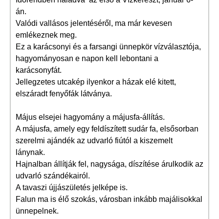
án.
Valódi vallásos jelentéséről, ma már kevesen
emlékeznek meg.
Ez a karácsonyi és a farsangi ünnepkör vízválasztója,
hagyományosan e napon kell lebontani a
karácsonyfát.
Jellegzetes utcakép ilyenkor a házak elé kitett,
elszáradt fenyőfák látványa.
Május elsejei hagyomány a májusfa-állítás.
A májusfa, amely egy feldíszített sudár fa, elsősorban
szerelmi ajándék az udvarló fiútól a kiszemelt
lánynak.
Hajnalban állítják fel, nagysága, díszítése árulkodik az
udvarló szándékairól.
A tavaszi újjászületés jelképe is.
Falun ma is élő szokás, városban inkább majálisokkal
ünnepelnek.