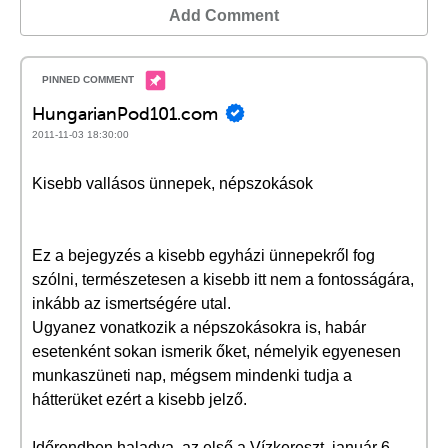
Add Comment
HungarianPod101.com
2011-11-03 18:30:00
Kisebb vallásos ünnepek, népszokások
Ez a bejegyzés a kisebb egyházi ünnepekről fog
szólni, természetesen a kisebb itt nem a fontosságára,
inkább az ismertségére utal.
Ugyanez vonatkozik a népszokásokra is, habár
esetenként sokan ismerik őket, némelyik egyenesen
munkaszüneti nap, mégsem mindenki tudja a
hátterüket ezért a kisebb jelző.
Időrendben haladva az első a Vízkereszt, január 6-