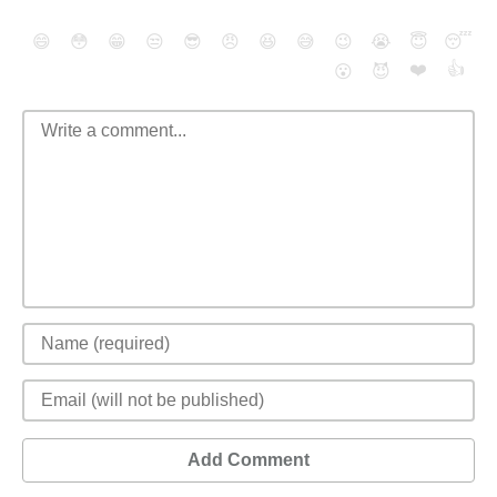
😄
😳
😁
😒
😎
😠
😆
😅
😉
😭
😇
😴
❤️
👍
😮
😈
Add Comment