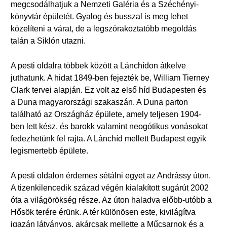
megcsodálhatjuk a Nemzeti Galéria és a Széchényi-
könyvtár épületét. Gyalog és busszal is meg lehet
közelíteni a várat, de a legszórakoztatóbb megoldás
talán a Siklón utazni.
A pesti oldalra többek között a Lánchídon átkelve
juthatunk. A hidat 1849-ben fejezték be, William Tierney
Clark tervei alapján. Ez volt az első híd Budapesten és
a Duna magyarországi szakaszán. A Duna parton
található az Országház épülete, amely teljesen 1904-
ben lett kész, és barokk valamint neogótikus vonásokat
fedezhetünk fel rajta. A Lánchíd mellett Budapest egyik
legismertebb épülete.
A pesti oldalon érdemes sétálni egyet az Andrássy úton.
A tizenkilencedik század végén kialakított sugárút 2002
óta a világörökség része. Az úton haladva előbb-utóbb a
Hősök terére érünk. A tér különösen este, kivilágítva
igazán látványos, akárcsak mellette a Műcsarnok és a