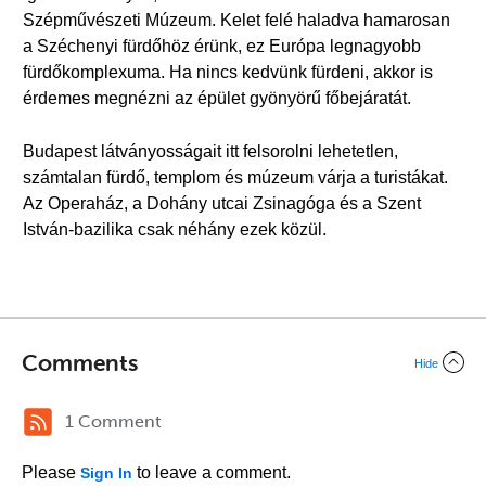
Szépművészeti Múzeum. Kelet felé haladva hamarosan
a Széchenyi fürdőhöz érünk, ez Európa legnagyobb
fürdőkomplexuma. Ha nincs kedvünk fürdeni, akkor is
érdemes megnézni az épület gyönyörű főbejáratát.
Budapest látványosságait itt felsorolni lehetetlen,
számtalan fürdő, templom és múzeum várja a turistákat.
Az Operaház, a Dohány utcai Zsinagóga és a Szent
István-bazilika csak néhány ezek közül.
Comments
Hide
1 Comment
Please
to leave a comment.
Sign In