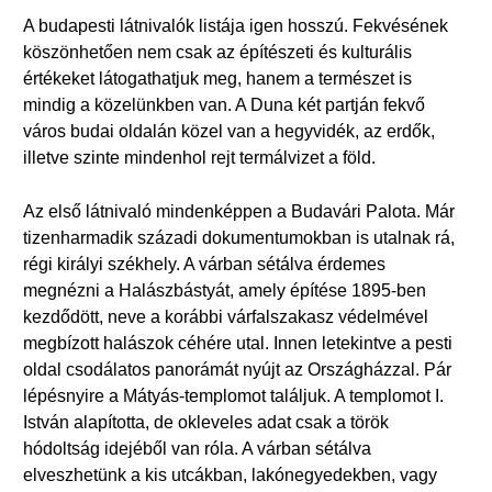
A budapesti látnivalók listája igen hosszú. Fekvésének
köszönhetően nem csak az építészeti és kulturális
értékeket látogathatjuk meg, hanem a természet is
mindig a közelünkben van. A Duna két partján fekvő
város budai oldalán közel van a hegyvidék, az erdők,
illetve szinte mindenhol rejt termálvizet a föld.
Az első látnivaló mindenképpen a Budavári Palota. Már
tizenharmadik századi dokumentumokban is utalnak rá,
régi királyi székhely. A várban sétálva érdemes
megnézni a Halászbástyát, amely építése 1895-ben
kezdődött, neve a korábbi várfalszakasz védelmével
megbízott halászok céhére utal. Innen letekintve a pesti
oldal csodálatos panorámát nyújt az Országházzal. Pár
lépésnyire a Mátyás-templomot találjuk. A templomot I.
István alapította, de okleveles adat csak a török
hódoltság idejéből van róla. A várban sétálva
elveszhetünk a kis utcákban, lakónegyedekben, vagy