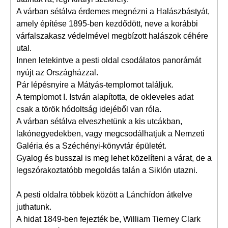
A várban sétálva érdemes megnézni a Halászbástyát,
amely építése 1895-ben kezdődött, neve a korábbi
várfalszakasz védelmével megbízott halászok céhére
utal.
Innen letekintve a pesti oldal csodálatos panorámát
nyújt az Országházzal.
Pár lépésnyire a Mátyás-templomot találjuk.
A templomot I. István alapította, de okleveles adat
csak a török hódoltság idejéből van róla.
A várban sétálva elveszhetünk a kis utcákban,
lakónegyedekben, vagy megcsodálhatjuk a Nemzeti
Galéria és a Széchényi-könyvtár épületét.
Gyalog és busszal is meg lehet közelíteni a várat, de a
legszórakoztatóbb megoldás talán a Siklón utazni.
A pesti oldalra többek között a Lánchídon átkelve
juthatunk.
A hidat 1849-ben fejezték be, William Tierney Clark