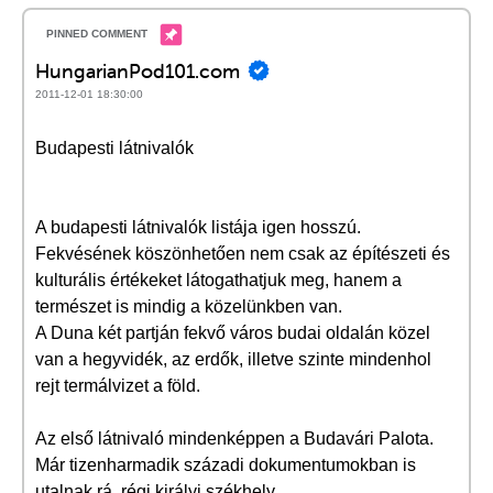
HungarianPod101.com
2011-12-01 18:30:00
Budapesti látnivalók
A budapesti látnivalók listája igen hosszú.
Fekvésének köszönhetően nem csak az építészeti és
kulturális értékeket látogathatjuk meg, hanem a
természet is mindig a közelünkben van.
A Duna két partján fekvő város budai oldalán közel
van a hegyvidék, az erdők, illetve szinte mindenhol
rejt termálvizet a föld.
Az első látnivaló mindenképpen a Budavári Palota.
Már tizenharmadik századi dokumentumokban is
utalnak rá, régi királyi székhely.