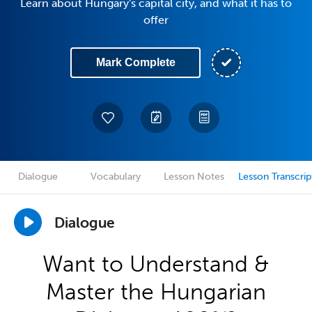
Learn about Hungary's capital city, and what it has to
offer
Mark Complete
Dialogue
Vocabulary
Lesson Notes
Lesson Transcrip
Dialogue
Want to Understand &
Master the Hungarian