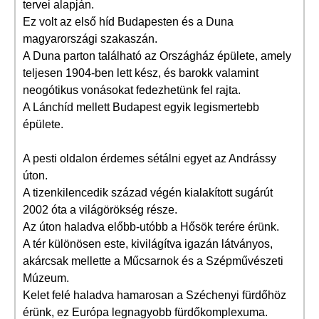
tervei alapján.
Ez volt az első híd Budapesten és a Duna
magyarországi szakaszán.
A Duna parton található az Országház épülete, amely
teljesen 1904-ben lett kész, és barokk valamint
neogótikus vonásokat fedezhetünk fel rajta.
A Lánchíd mellett Budapest egyik legismertebb
épülete.
A pesti oldalon érdemes sétálni egyet az Andrássy
úton.
A tizenkilencedik század végén kialakított sugárút
2002 óta a világörökség része.
Az úton haladva előbb-utóbb a Hősök terére érünk.
A tér különösen este, kivilágítva igazán látványos,
akárcsak mellette a Műcsarnok és a Szépművészeti
Múzeum.
Kelet felé haladva hamarosan a Széchenyi fürdőhöz
érünk, ez Európa legnagyobb fürdőkomplexuma.