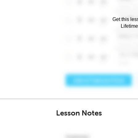
Get this les
Lifetim
Lesson Notes