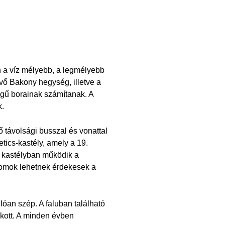
n a víz mélyebb, a legmélyebb
ekvő Bakony hegység, illetve a
gű borainak számítanak. A
k.
ő távolsági busszal és vonattal
tics-kastély, amely a 19.
A kastélyban működik a
 romok lehetnek érdekesek a
llóan szép. A faluban található
akott. A minden évben