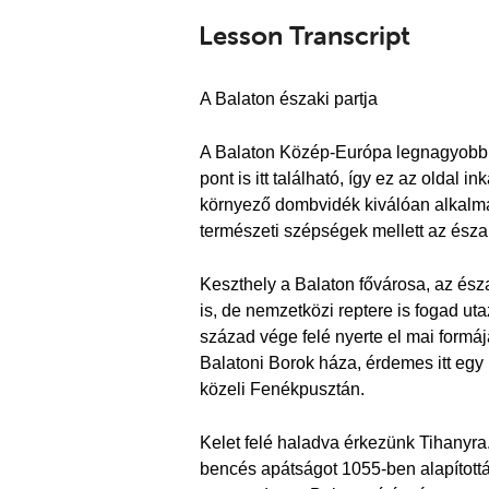
Lesson Transcript
A Balaton északi partja
A Balaton Közép-Európa legnagyobb ta
pont is itt található, így ez az oldal
környező dombvidék kiválóan alkalma
természeti szépségek mellett az észak
Keszthely a Balaton fővárosa, az észa
is, de nemzetközi reptere is fogad ut
század vége felé nyerte el mai formá
Balatoni Borok háza, érdemes itt egy
közeli Fenékpusztán.
Kelet felé haladva érkezünk Tihanyra. 
bencés apátságot 1055-ben alapítottá