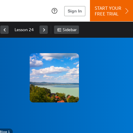
START YOUR
Sign In
FREE TRIAL
Lesson 24
Sidebar
Blog 1