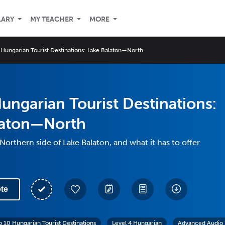
LARY
MY TEACHER
MORE
 Hungarian Tourist Destinations: Lake Balaton—North
ungarian Tourist Destinations:
laton—North
Northern side of Lake Balaton, and what it has to offer
te
p 10 Hungarian Tourist Destinations
Level 4 Hungarian
Advanced Audio 