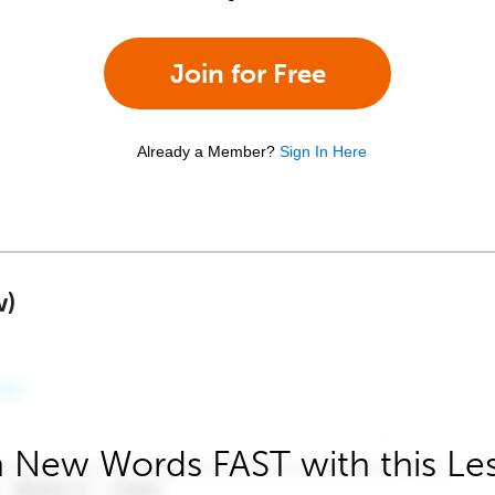
Join for Free
Already a Member?
Sign In Here
w)
 New Words FAST with this Le