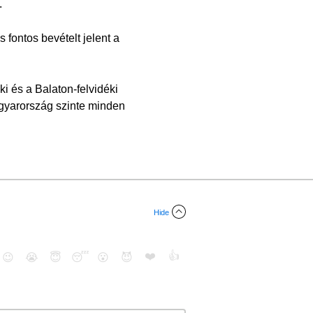
.
 fontos bevételt jelent a
i és a Balaton-felvidéki
Magyarország szinte minden
Hide
❤️
👍
😉
😭
😇
😴
😮
😈