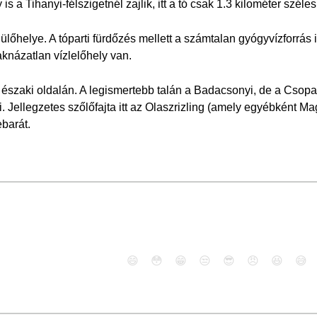
 a Tihanyi-félszigetnél zajlik, itt a tó csak 1.3 kilométer széles
őhelye. A tóparti fürdőzés mellett a számtalan gyógyvízforrás is
aknázatlan vízlelőhely van.
 északi oldalán. A legismertebb talán a Badacsonyi, de a Csopak
i. Jellegzetes szőlőfajta itt az Olaszrizling (amely egyébként 
barát.
😄
😳
😁
😒
😎
😠
😆
😅