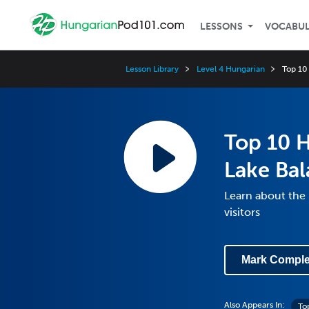
LESSONS
VOCABU
Lesson Library
Level 4 Hungarian
Top 10
Top 10 H
Lake Ba
Learn about the 
visitors
Mark Comple
Also Appears In:
To