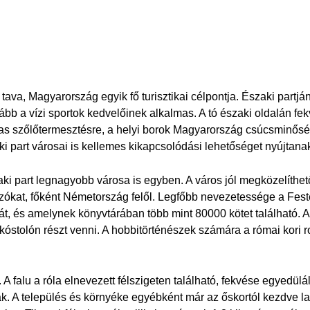
va, Magyarország egyik fő turisztikai célpontja. Északi partjá
 inkább a vízi sportok kedvelőinek alkalmas. A tó északi oldalán f
s szőlőtermesztésre, a helyi borok Magyarország csúcsminősé
i part városai is kellemes kikapcsolódási lehetőséget nyújtana
ki part legnagyobb városa is egyben. A város jól megközelíthet
azókat, főként Németország felől. Legfőbb nevezetessége a Feste
ját, és amelynek könyvtárában több mint 80000 kötet található. 
 kóstolón részt venni. A hobbitörténészek számára a római kori
A falu a róla elnevezett félszigeten található, fekvése egyedülá
k. A település és környéke egyébként már az őskortól kezdve l