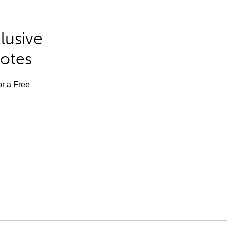
lusive
Notes
or a Free