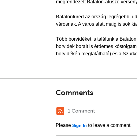
megrendezett Balaton-átúszó verseny is
Balatonfüred az ország legrégebbi üdül
városnak. A város alatt máig is sok ki
Több borvidéket is találunk a Balaton
borvidék borait is érdemes kóstolgatn
borvidékén megtalálható) és a Szürke
Comments
1 Comment
Please
to leave a comment.
Sign In