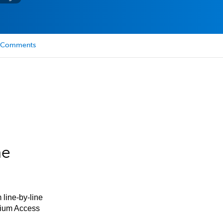
Comments
he
 line-by-line
mium Access