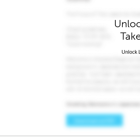
Unloc
Take
Unlock L