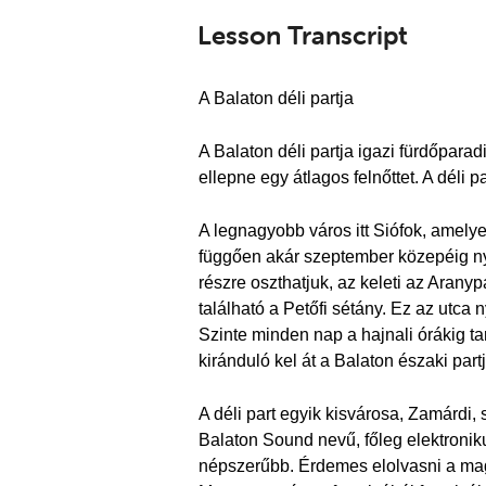
Lesson Transcript
A Balaton déli partja
A Balaton déli partja igazi fürdőparad
ellepne egy átlagos felnőttet. A déli 
A legnagyobb város itt Siófok, amelye
függően akár szeptember közepéig nyü
részre oszthatjuk, az keleti az Arany
található a Petőfi sétány. Ez az utca 
Szinte minden nap a hajnali órákig tar
kiránduló kel át a Balaton északi part
A déli part egyik kisvárosa, Zamárdi, 
Balaton Sound nevű, főleg elektroniku
népszerűbb. Érdemes elolvasni a magya