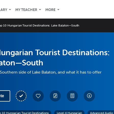
LARY
MY TEACHER
MORE
op 10 Hungarian Tourist Destinations: Lake Balaton—South
ungarian Tourist Destinations:
laton—South
Southern side of Lake Balaton, and what it has to offer
te
p 10 Hungarian Tourist Destinations
Level 4 Hungarian
Advanced Audio 