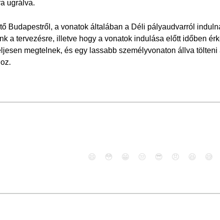
ra ugrálva.
ető Budapestről, a vonatok általában a Déli pályaudvarról indu
nk a tervezésre, illetve hogy a vonatok indulása előtt időben é
eljesen megtelnek, és egy lassabb személyvonaton állva tölteni
oz.
😄
😳
😁
😒
😎
😠
😆
😅