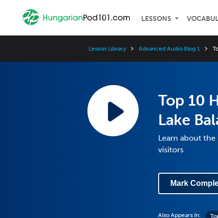
LESSONS
VOCABU
Lesson Library
Advanced Audio Blog 1
T
Top 10 H
Lake Ba
Learn about the 
visitors
Mark Comple
Also Appears In:
To