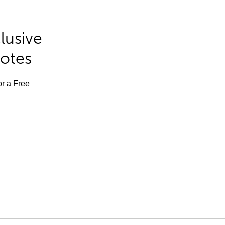
lusive
Notes
or a Free