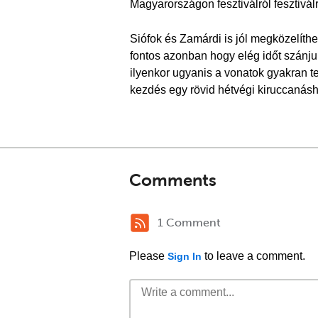
Magyarországon fesztiválról fesztivál
Siófok és Zamárdi is jól megközelíth
fontos azonban hogy elég időt szánju
ilyenkor ugyanis a vonatok gyakran t
kezdés egy rövid hétvégi kiruccanásh
Comments
1 Comment
Please
to leave a comment.
Sign In