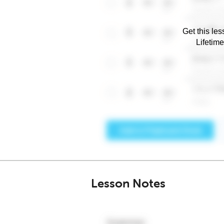
Get this les
Lifetim
Lesson Notes