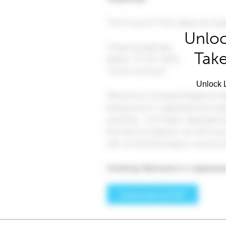
Unloc
Take
Unlock L