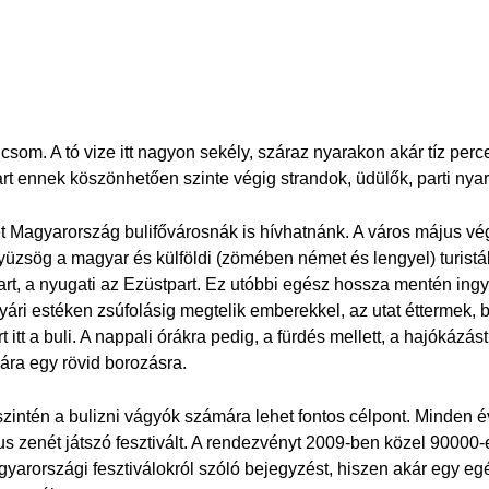
icsom. A tó vize itt nagyon sekély, száraz nyarakon akár tíz perce
part ennek köszönhetően szinte végig strandok, üdülők, parti nya
t Magyarország bulifővárosnák is hívhatnánk. A város május végé
zsög a magyar és külföldi (zömében német és lengyel) turistákt
part, a nyugati az Ezüstpart. Ez utóbbi egész hossza mentén ing
nyári estéken zsúfolásig megtelik emberekkel, az utat éttermek, 
t itt a buli. A nappali órákra pedig, a fürdés mellett, a hajókázá
jára egy rövid borozásra.
szintén a bulizni vágyók számára lehet fontos célpont. Minden év 
s zenét játszó fesztivált. A rendezvényt 2009-ben közel 90000-
rországi fesztiválokról szóló bejegyzést, hiszen akár egy egész