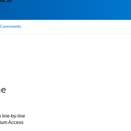
Comments
he
 line-by-line
mium Access