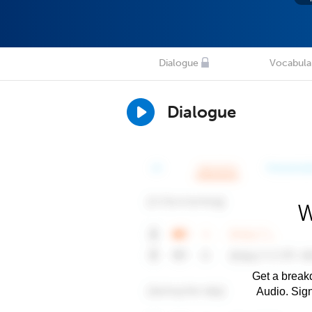
Dialogue
Vocabula
Dialogue
W
Get a breakd
Audio. Sig