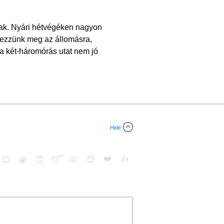
lnak. Nyári hétvégéken nagyon
rkezzünk meg az állomásra,
 a két-háromórás utat nem jó
Hide
❤️
👍
😉
😭
😇
😴
😮
😈