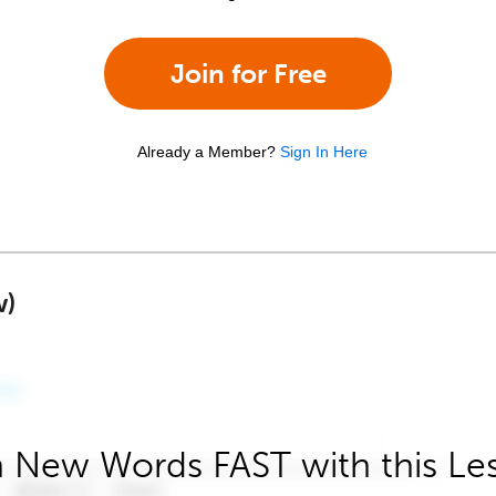
Join for Free
Already a Member?
Sign In Here
w)
 New Words FAST with this Le