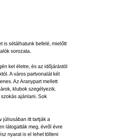
t is sétálhatunk befelé, mielőtt
ralók sorozata.
n kel életre, és az időjárástól
ól. A város partvonalát két
yenes. Az Aranypart mellett
bárok, klubok szegélyezik.
st szokás ajánlani. Sok
júliusában itt tartják a
en látogatták meg, évről évre
 nyarat is el lehet tölteni