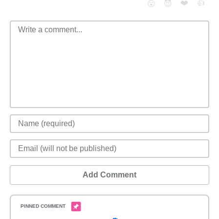
❤️
👍
😮
😈
Add Comment