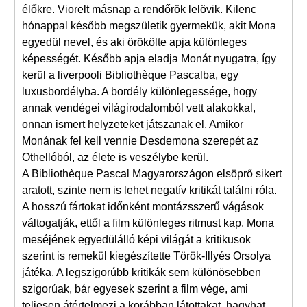
élőkre. Viorelt másnap a rendőrök lelövik. Kilenc
hónappal később megszületik gyermekük, akit Mona
egyedül nevel, és aki örökölte apja különleges
képességét. Később apja eladja Monát nyugatra, így
kerül a liverpooli Bibliothèque Pascalba, egy
luxusbordélyba. A bordély különlegessége, hogy
annak vendégei világirodalomból vett alakokkal,
onnan ismert helyzeteket játszanak el. Amikor
Monának fel kell vennie Desdemona szerepét az
Othellóból, az élete is veszélybe kerül.
A Bibliothèque Pascal Magyarországon elsöprő sikert
aratott, szinte nem is lehet negatív kritikát találni róla.
A hosszú fártokat időnként montázsszerű vágások
váltogatják, ettől a film különleges ritmust kap. Mona
meséjének egyedülálló képi világát a kritikusok
szerint is remekül kiegészítette Török-Illyés Orsolya
játéka. A legszigorúbb kritikák sem különösebben
szigorúak, bár egyesek szerint a film vége, ami
teljesen átértelmezi a korábban látottakat, hagyhat