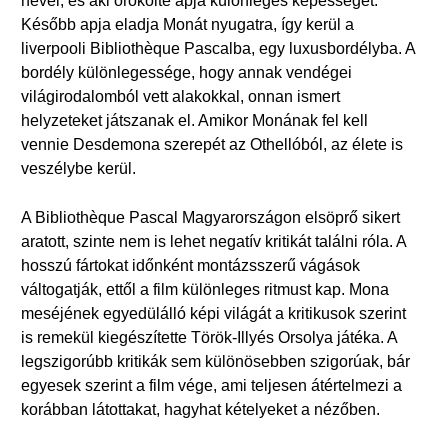
nevel, és aki örökölte apja különleges képességét.
Később apja eladja Monát nyugatra, így kerül a
liverpooli Bibliothèque Pascalba, egy luxusbordélyba. A
bordély különlegessége, hogy annak vendégei
világirodalomból vett alakokkal, onnan ismert
helyzeteket játszanak el. Amikor Monának fel kell
vennie Desdemona szerepét az Othellóból, az élete is
veszélybe kerül.
A Bibliothèque Pascal Magyarországon elsöprő sikert
aratott, szinte nem is lehet negatív kritikát találni róla. A
hosszú fártokat időnként montázsszerű vágások
váltogatják, ettől a film különleges ritmust kap. Mona
meséjének egyedülálló képi világát a kritikusok szerint
is remekül kiegészítette Török-Illyés Orsolya játéka. A
legszigorúbb kritikák sem különösebben szigorúak, bár
egyesek szerint a film vége, ami teljesen átértelmezi a
korábban látottakat, hagyhat kételyeket a nézőben.