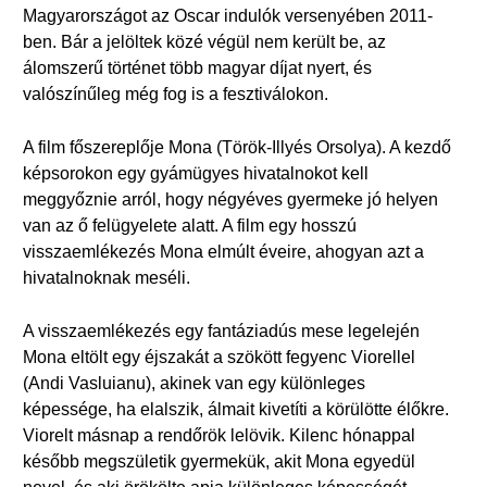
Magyarországot az Oscar indulók versenyében 2011-
ben. Bár a jelöltek közé végül nem került be, az
álomszerű történet több magyar díjat nyert, és
valószínűleg még fog is a fesztiválokon.
A film főszereplője Mona (Török-Illyés Orsolya). A kezdő
képsorokon egy gyámügyes hivatalnokot kell
meggyőznie arról, hogy négyéves gyermeke jó helyen
van az ő felügyelete alatt. A film egy hosszú
visszaemlékezés Mona elmúlt éveire, ahogyan azt a
hivatalnoknak meséli.
A visszaemlékezés egy fantáziadús mese legelején
Mona eltölt egy éjszakát a szökött fegyenc Viorellel
(Andi Vasluianu), akinek van egy különleges
képessége, ha elalszik, álmait kivetíti a körülötte élőkre.
Viorelt másnap a rendőrök lelövik. Kilenc hónappal
később megszületik gyermekük, akit Mona egyedül