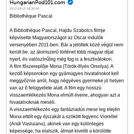
HungarianPod101.com
2012-03-15 18:30:00
Bibliothèque Pascal
A Bibliothèque Pascal, Hajdu Szabolcs filmje
képviselte Magyarországot az Oscar indulók
versenyében 2011-ben. Bár a jelöltek közé végül nem
került be, az álomszerű történet több magyar díjat
nyert, és valószínűleg még fog is a fesztiválokon.
A film főszereplője Mona (Török-Illyés Orsolya). A
kezdő képsorokon egy gyámügyes hivatalnokot kell
meggyőznie arról, hogy négyéves gyermeke jó helyen
van az ő felügyelete alatt. A film egy hosszú
visszaemlékezés Mona elmúlt éveire, ahogyan azt a
hivatalnoknak meséli.
A visszaemlékezés egy fantáziadús mese leg elején
Mona eltölt egy éjszakát a szökött fegyenc Viorellel
(Andi Vasluianu), akinek van egy különleges
képessége, ha elalszik, álmait kivetíti a körülötte