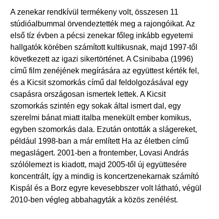
A zenekar rendkívül termékeny volt, összesen 11
stúdióalbummal örvendeztették meg a rajongóikat. Az
első tíz évben a pécsi zenekar főleg inkább egyetemi
hallgatók körében számított kultikusnak, majd 1997-től
következett az igazi sikertörténet. A Csinibaba (1996)
című film zenéjének megírására az együttest kérték fel,
és a Kicsit szomorkás című dal feldolgozásával egy
csapásra országosan ismertek lettek. A Kicsit
szomorkás szintén egy sokak által ismert dal, egy
szerelmi bánat miatt italba menekült ember komikus,
egyben szomorkás dala. Ezután ontották a slágereket,
például 1998-ban a már említett Ha az életben című
megaslágert. 2001-ben a frontember, Lovasi András
szólólemezt is kiadott, majd 2005-től új együttesére
koncentrált, így a mindig is koncertzenekarnak számító
Kispál és a Borz egyre kevesebbszer volt látható, végül
2010-ben végleg abbahagyták a közös zenélést.