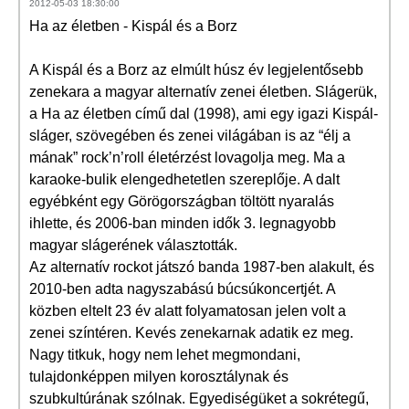
2012-05-03 18:30:00
Ha az életben - Kispál és a Borz
A Kispál és a Borz az elmúlt húsz év legjelentősebb
zenekara a magyar alternatív zenei életben. Slágerük,
a Ha az életben című dal (1998), ami egy igazi Kispál-
sláger, szövegében és zenei világában is az “élj a
mának” rock’n’roll életérzést lovagolja meg. Ma a
karaoke-bulik elengedhetetlen szereplője. A dalt
egyébként egy Görögországban töltött nyaralás
ihlette, és 2006-ban minden idők 3. legnagyobb
magyar slágerének választották.
Az alternatív rockot játszó banda 1987-ben alakult, és
2010-ben adta nagyszabású búcsúkoncertjét. A
közben eltelt 23 év alatt folyamatosan jelen volt a
zenei színtéren. Kevés zenekarnak adatik ez meg.
Nagy titkuk, hogy nem lehet megmondani,
tulajdonképpen milyen korosztálynak és
szubkultúrának szólnak. Egyediségüket a sokrétegű,