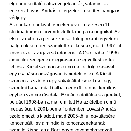
elgondolkodtató dalszövegek adják, valamint az
énekes, Lovasi András jellegzetes, rekedtes hangja is
védjegy.
A zenekar rendkívül termékeny volt, összesen 11
stúdióalbummal örvendeztették meg a rajongóikat. Az
első tíz évben a pécsi zenekar főleg inkább egyetemi
hallgatók körében számított kultikusnak, majd 1997-től
következett az igazi sikertörténet. A Csinibaba (1996)
című film zenéjének megírására az együttest kérték
fel, és a Kicsit szomorkás című dal feldolgozásával
egy csapásra országosan ismertek lettek. A Kicsit
szomorkás szintén egy sokak által ismert dal, egy
szerelmi bánat miatt italba menekült ember komikus,
egyben szomorkás dala. Ezután ontották a slágereket,
például 1998-ban a már említett Ha az életben című
megaslágert. 2001-ben a frontember, Lovasi András
szólólemezt is kiadott, majd 2005-től új együttesére
koncentrált, így a mindig is koncertzenekarnak
számító Kispál és a Borz egyre kevesebbszer volt