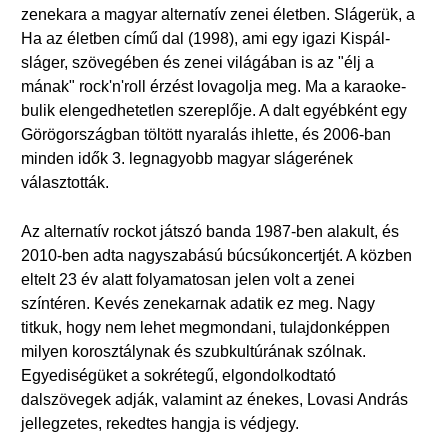
zenekara a magyar alternatív zenei életben. Slágerük, a
Ha az életben című dal (1998), ami egy igazi Kispál-
sláger, szövegében és zenei világában is az "élj a
mának" rock'n'roll érzést lovagolja meg. Ma a karaoke-
bulik elengedhetetlen szereplője. A dalt egyébként egy
Görögországban töltött nyaralás ihlette, és 2006-ban
minden idők 3. legnagyobb magyar slágerének
választották.
Az alternatív rockot játszó banda 1987-ben alakult, és
2010-ben adta nagyszabású búcsúkoncertjét. A közben
eltelt 23 év alatt folyamatosan jelen volt a zenei
színtéren. Kevés zenekarnak adatik ez meg. Nagy
titkuk, hogy nem lehet megmondani, tulajdonképpen
milyen korosztálynak és szubkultúrának szólnak.
Egyediségüket a sokrétegű, elgondolkodtató
dalszövegek adják, valamint az énekes, Lovasi András
jellegzetes, rekedtes hangja is védjegy.