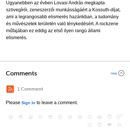
Ugyanebben az évben Lovasi András megkapta
szövegírói, zeneszerzői munkásságáért a Kossuth-díjat,
ami a legrangosabb elismerés hazánkban, a tudomány
és művészetek területén való ténykedésért. A rockzene
műfajában ez eddig az első ilyen rangú állami
elismerés.
Comments
Hide
1 Comment
Please
to leave a comment.
Sign In
😄
😳
😁
😒
😎
😠
😆
😅
😉
😭
😇
😴
❤️
👍
😮
😈