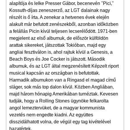
alapítója és lelke Presser Gábor, becenevén "Pici,"
Kossuth-díjas zeneszerző, az LGT dalainak nagy
részét is ő írta. A zenekar a hetvenes évek elején
alakult már befutott zenészekből, azonban időközben
a felállás Picin kívül teljesen lecserélődött. 1971-ben
megjelent az első albumuk, de először külföldön
arattak sikereket, játszottak Tokióban, majd egy
angliai fesztiválon is, ahol rajtuk kívül a Genesis, a
Beach Boys és Joe Cocker is játszott. Második
albumuk, és az LGT által megzenésített Képzelt riport
musical kapcsán az országban is befutottak.
Harmadik albumukon van a Ringasd el magad című
sláger, sok más top dalon kívül. Közben Angliában,
majd három hónapig Amerikában turnéztak. Kevesen
tudják, hogy a Rolling Stones ügynöke felkarolta
angol lemeztervüket, de a magyar kommunista
vezetés nem engedte kiadni. Az együttes
disszidálhatott volna, de végül egy tag kivételével
hazatértek.