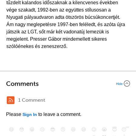
tűzdelt kalandos időszaknak a kilencvenes években
vége szakadt, 1992-ben az együttes stílusosan a
Nyugati pályaudvaron adta ötszörös búcsúkoncertjét.
Ám nagy meglepetésre 1997-ben feléledt, és azóta újra
játszik az LGT, sőt már két vadonatúj lemezük is
megjelent. Presser Gábor mindemellett sikeres
szólóénekes és zeneszerző.
Comments
Hide
1 Comment
Please
to leave a comment.
Sign In
😄
😳
😁
😒
😎
😠
😆
😅
😉
😭
😇
😴