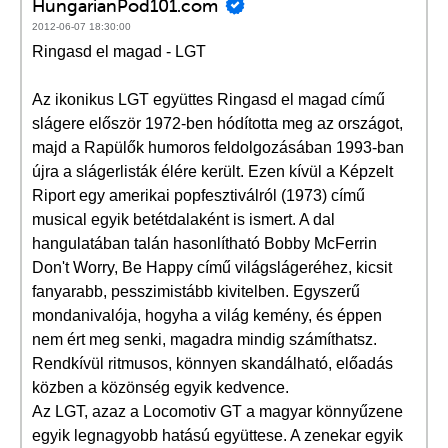
HungarianPod101.com
2012-06-07 18:30:00
Ringasd el magad - LGT
Az ikonikus LGT együttes Ringasd el magad című
slágere először 1972-ben hódította meg az országot,
majd a Rapülők humoros feldolgozásában 1993-ban
újra a slágerlisták élére került. Ezen kívül a Képzelt
Riport egy amerikai popfesztiválról (1973) című
musical egyik betétdalaként is ismert. A dal
hangulatában talán hasonlítható Bobby McFerrin
Don't Worry, Be Happy című világslágeréhez, kicsit
fanyarabb, pesszimistább kivitelben. Egyszerű
mondanivalója, hogyha a világ kemény, és éppen
nem ért meg senki, magadra mindig számíthatsz.
Rendkívül ritmusos, könnyen skandálható, előadás
közben a közönség egyik kedvence.
Az LGT, azaz a Locomotiv GT a magyar könnyűzene
egyik legnagyobb hatású együttese. A zenekar egyik