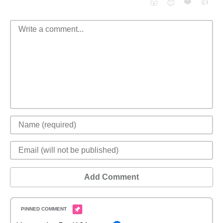
❤️
👍
😮
😈
Add Comment