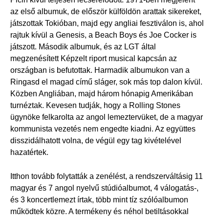
az első albumuk, de először külföldön arattak sikereket,
játszottak Tokióban, majd egy angliai fesztiválon is, ahol
rajtuk kívül a Genesis, a Beach Boys és Joe Cocker is
játszott. Második albumuk, és az LGT által
megzenésített Képzelt riport musical kapcsán az
országban is befutottak. Harmadik albumukon van a
Ringasd el magad című sláger, sok más top dalon kívül.
Közben Angliában, majd három hónapig Amerikában
turnéztak. Kevesen tudják, hogy a Rolling Stones
ügynöke felkarolta az angol lemeztervüket, de a magyar
kommunista vezetés nem engedte kiadni. Az együttes
disszidálhatott volna, de végül egy tag kivételével
hazatértek.
Itthon tovább folytatták a zenélést, a rendszerváltásig 11
magyar és 7 angol nyelvű stúdióalbumot, 4 válogatás-,
és 3 koncertlemezt írtak, több mint tíz szólóalbumon
működtek közre. A termékeny és néhol betiltásokkal