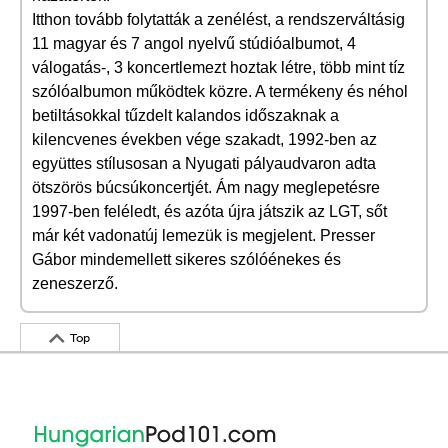
Itthon tovább folytatták a zenélést, a rendszerváltásig
11 magyar és 7 angol nyelvű stúdióalbumot, 4
válogatás-, 3 koncertlemezt hoztak létre, több mint tíz
szólóalbumon működtek közre. A termékeny és néhol
betiltásokkal tűzdelt kalandos időszaknak a
kilencvenes években vége szakadt, 1992-ben az
együttes stílusosan a Nyugati pályaudvaron adta
ötszörös búcsúkoncertjét. Ám nagy meglepetésre
1997-ben feléledt, és azóta újra játszik az LGT, sőt
már két vadonatúj lemezük is megjelent. Presser
Gábor mindemellett sikeres szólóénekes és
zeneszerző.
Top