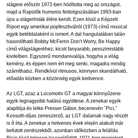
slágere először 1972-ben hódította meg az országot,
majd a Rapülők humoros feldolgozásában 1993-ban
újra a slágerlisták élére került. Ezen kívül a Képzelt
Riport egy amerikai popfesztiválról (1973) című musical
egyik betétdalaként is ismert. A dal hangulatában talán
hasonlítható Bobby McFerrin Don't Worry, Be Happy
című világslágeréhez, kicsit fanyarabb, pesszimistább
kivitelben. Egyszerű mondanivalója, hogyha a világ
kemény, és éppen nem ért meg senki, magadra mindig
számíthatsz. Rendkívül ritmusos, könnyen skandálható,
előadás közben a közönség egyik kedvence.
Az LGT, azaz a Locomotiv GT a magyar könnyűzene
egyik legnagyobb hatású együttese. A zenekar egyik
alapítója és lelke Presser Gábor, becenevén "Pici,"
Kossuth-díjas zeneszerző, az LGT dalainak nagy részét
is ő írta. A zenekar a hetvenes évek elején alakult már
befutott zenészekből, azonban időközben a felállás
Picin kívül teljesen lecserélődött. 1971-ben megjelent