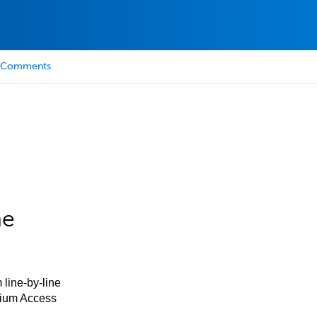
Comments
he
 line-by-line
mium Access