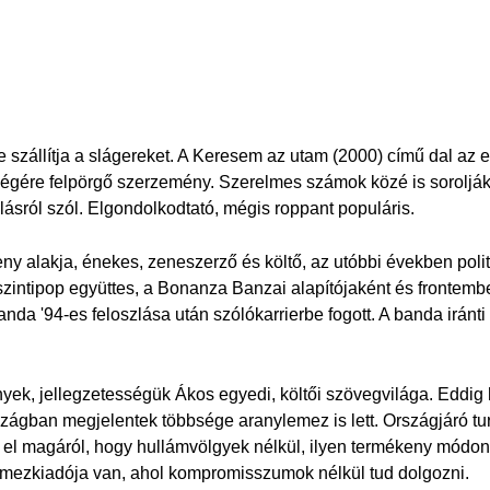
 szállítja a slágereket. A Keresem az utam (2000) című dal az 
 végére felpörgő szerzemény. Szerelmes számok közé is soroljá
lásról szól. Elgondolkodtató, mégis roppant populáris.
 alakja, énekes, zeneszerző és költő, az utóbbi években politik
szintipop együttes, a Bonanza Banzai alapítójaként és frontemb
anda '94-es feloszlása után szólókarrierbe fogott. A banda iránt
yek, jellegzetességük Ákos egyedi, költői szövegvilága. Eddi
szágban megjelentek többsége aranylemez is lett. Országjáró tur
el magáról, hogy hullámvölgyek nélkül, ilyen termékeny módon és
 lemezkiadója van, ahol kompromisszumok nélkül tud dolgozni.