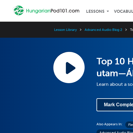
LESSONS
VOCABU
Lesson Library
Advanced Audio Blog 2
T
Top 10 
utam—Á
Learn about a so
Mark Comple
Also Appears In:
Fl
Advanced Audio Blo