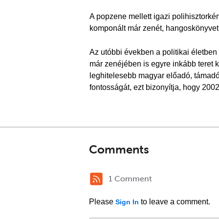
A popzene mellett igazi polihisztorké
komponált már zenét, hangoskönyvet i
Az utóbbi években a politikai életben 
már zenéjében is egyre inkább teret k
leghitelesebb magyar előadó, támadói
fontosságát, ezt bizonyítja, hogy 200
Comments
1 Comment
Please
to leave a comment.
Sign In