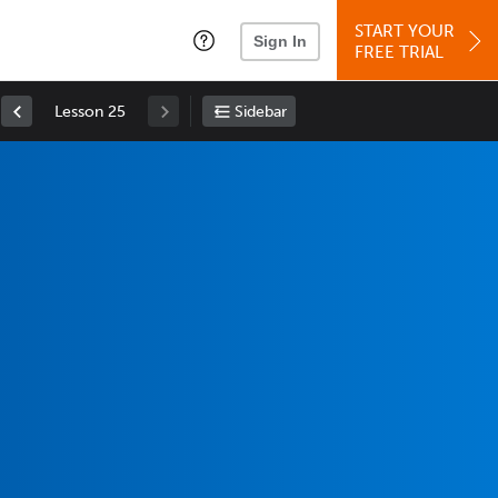
START YOUR
Sign In
FREE TRIAL
Lesson 25
Sidebar