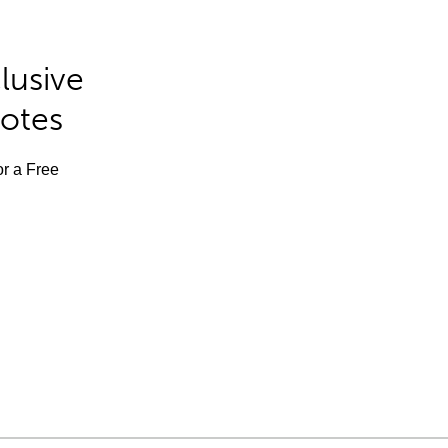
lusive
Notes
or a Free