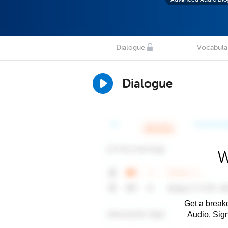
Dialogue
Vocabula
Dialogue
W
Get a breakd
Audio. Sig