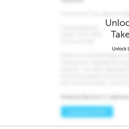
Unloc
Take
Unlock L