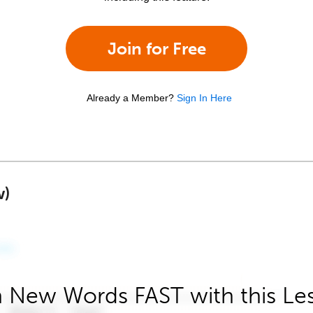
Join for Free
Already a Member?
Sign In Here
w)
 New Words FAST with this Le