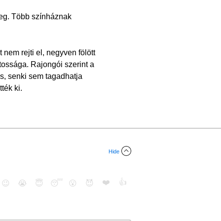
 meg. Több színháznak
 nem rejti el, negyven fölött
tossága. Rajongói szerint a
is, senki sem tagadhatja
ték ki.
Hide
❤️
👍
😉
😭
😇
😴
😮
😈