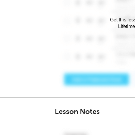
Get this les
Lifetim
Lesson Notes