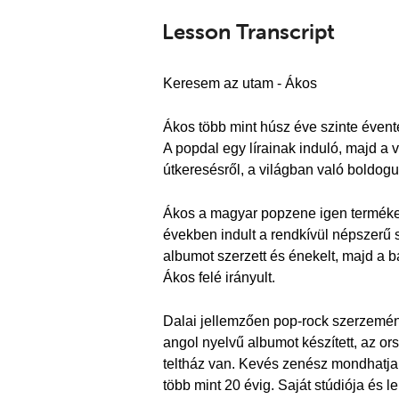
Lesson Transcript
Keresem az utam - Ákos
Ákos több mint húsz éve szinte évente
A popdal egy lírainak induló, majd a
útkeresésről, a világban való boldogu
Ákos a magyar popzene igen termékeny
években indult a rendkívül népszerű 
albumot szerzett és énekelt, majd a b
Ákos felé irányult.
Dalai jellemzően pop-rock szerzemén
angol nyelvű albumot készített, az or
teltház van. Kevés zenész mondhatja 
több mint 20 évig. Saját stúdiója és