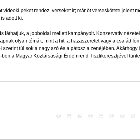
nt videoklipeket rendez, verseket ír; már öt verseskötete jelent
s adott ki.
is láthatjuk, a jobboldal mellett kampányolt. Konzervatív nézeteit
apnak olyan témák, mint a hit, a hazaszeretet vagy a család fon
 szerint túl sok a nagy szó és a pátosz a zenéjében. Akárhogy 
2-ben a Magyar Köztársasági Érdemrend Tisztikeresztjével tüntet
😄
😳
😁
😒
😎
😠
😆
😅