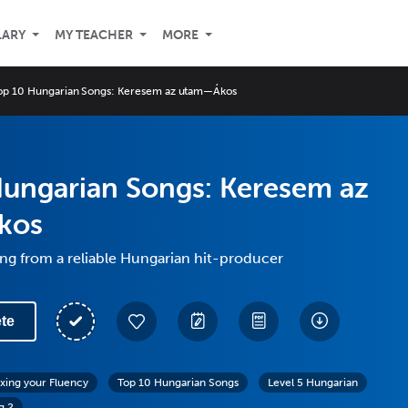
LARY
MY TEACHER
MORE
op 10 Hungarian Songs: Keresem az utam—Ákos
Hungarian Songs: Keresem az
kos
ng from a reliable Hungarian hit-producer
te
exing your Fluency
Top 10 Hungarian Songs
Level 5 Hungarian
g 2