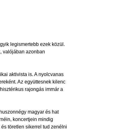
egyik legismertebb ezek közül.
k, valójában azonban
ai aktivista is. A nyolcvanas
ereként. Az együttesnek kilenc
i hisztérikus rajongás immár a
g huszonnégy magyar és hat
néin, koncertjein mindig
 töretlen sikerrel tud zenélni