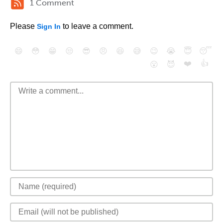
1 Comment
Please
to leave a comment.
Sign In
😄
😳
😁
😒
😎
😠
😆
😅
😉
😭
😇
😴
❤️
👍
😮
😈