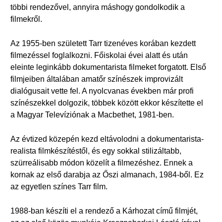
többi rendezővel, annyira máshogy gondolkodik a
filmekről.
Az 1955-ben született Tarr tizenéves korában kezdett
filmezéssel foglalkozni. Főiskolai évei alatt és után
eleinte leginkább dokumentarista filmeket forgatott. Első
filmjeiben általában amatőr színészek improvizált
dialógusait vette fel. A nyolcvanas években már profi
színészekkel dolgozik, többek között ekkor készítette el
a Magyar Televíziónak a Macbethet, 1981-ben.
Az évtized közepén kezd eltávolodni a dokumentarista-
realista filmkészítéstől, és egy sokkal stilizáltabb,
szürreálisabb módon közelít a filmezéshez. Ennek a
kornak az első darabja az Őszi almanach, 1984-ből. Ez
az egyetlen színes Tarr film.
1988-ban készíti el a rendező a Kárhozat című filmjét,