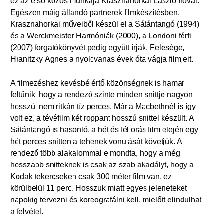
ez az első közös munkája Krasznahorkai László íróval.
Egészen máig állandó partnerek filmkészítésben,
Krasznahorkai műveiből készül el a Sátántangó (1994)
és a Werckmeister Harmóniák (2000), a Londoni férfi
(2007) forgatókönyvét pedig együtt írják. Felesége,
Hranitzky Ágnes a nyolcvanas évek óta vágja filmjeit.
A filmezéshez kevésbé értő közönségnek is hamar
feltűnik, hogy a rendező szinte minden snittje nagyon
hosszú, nem ritkán tíz perces. Már a Macbethnél is így
volt ez, a tévéfilm két roppant hosszú snittel készült. A
Sátántangó is hasonló, a hét és fél orás film elején egy
hét perces snitten a tehenek vonulását követjük. A
rendező több alakalommal elmondta, hogy a még
hosszabb snitteknek is csak az szab akadályt, hogy a
Kodak tekercseken csak 300 méter film van, ez
körülbelül 11 perc. Hosszuk miatt egyes jeleneteket
napokig tervezni és koreografálni kell, mielőtt elindulhat
a felvétel.