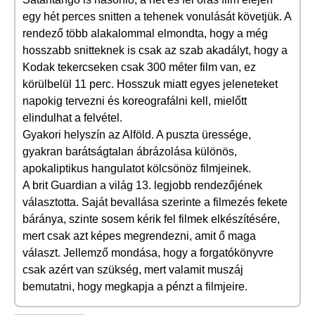
egy hét perces snitten a tehenek vonulását követjük. A
rendező több alakalommal elmondta, hogy a még
hosszabb snitteknek is csak az szab akadályt, hogy a
Kodak tekercseken csak 300 méter film van, ez
körülbelül 11 perc. Hosszuk miatt egyes jeleneteket
napokig tervezni és koreografálni kell, mielőtt
elindulhat a felvétel.
Gyakori helyszín az Alföld. A puszta üressége,
gyakran barátságtalan ábrázolása különös,
apokaliptikus hangulatot kölcsönöz filmjeinek.
A brit Guardian a világ 13. legjobb rendezőjének
választotta. Saját bevallása szerinte a filmezés fekete
báránya, szinte sosem kérik fel filmek elkészítésére,
mert csak azt képes megrendezni, amit ő maga
választ. Jellemző mondása, hogy a forgatókönyvre
csak azért van szükség, mert valamit muszáj
bemutatni, hogy megkapja a pénzt a filmjeire.