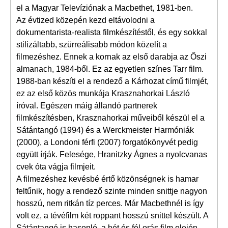
el a Magyar Televíziónak a Macbethet, 1981-ben.
Az évtized közepén kezd eltávolodni a
dokumentarista-realista filmkészítéstől, és egy sokkal
stilizáltabb, szürreálisabb módon közelít a
filmezéshez. Ennek a kornak az első darabja az Őszi
almanach, 1984-ből. Ez az egyetlen színes Tarr film.
1988-ban készíti el a rendező a Kárhozat című filmjét,
ez az első közös munkája Krasznahorkai László
íróval. Egészen máig állandó partnerek
filmkészítésben, Krasznahorkai műveiből készül el a
Sátántangó (1994) és a Werckmeister Harmóniák
(2000), a Londoni férfi (2007) forgatókönyvét pedig
együtt írják. Felesége, Hranitzky Ágnes a nyolcvanas
cvek óta vágja filmjeit.
A filmezéshez kevésbé értő közönségnek is hamar
feltűnik, hogy a rendező szinte minden snittje nagyon
hosszú, nem ritkán tíz perces. Már Macbethnél is így
volt ez, a tévéfilm két roppant hosszú snittel készült. A
Sátántangó is hasonló, a hét és fél orás film elején