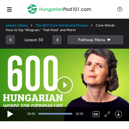
Lesson Library
The 800 Core Words and Phrases
Core Words:
How to Say "Kilogram," "Fast Food" and More!
Lesson 30
Video
Player
00:00
10:26