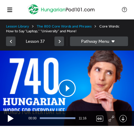
Lesson Library
The 800 Core Words and Phrases
Core Words:
How to Say "Laptop," "University" and More!
Lesson 37
Video
Player
00:00
11:16