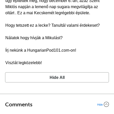
úgy építették meg, hogy december 6.-án, azaz Szent
Miklós napján a lemenő nap sugara megvilágítja az
oltárt . Ez a mai Kecskemét legrégebbi épülete.
Hogy tetszett ez a lecke? Tanultál valami érdekeset?
Nálatok hogy hívják a Mikulást?
Írj nekünk a HungarianPod101.com-on!
Viszlát legközelebb!
Hide All
Comments
Hide