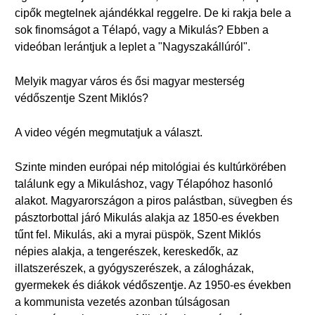
cipők megtelnek ajándékkal reggelre. De ki rakja bele a
sok finomságot a Télapó, vagy a Mikulás? Ebben a
videóban lerántjuk a leplet a "Nagyszakállúról".
Melyik magyar város és ősi magyar mesterség
védőszentje Szent Miklós?
A video végén megmutatjuk a választ.
Szinte minden európai nép mitológiai és kultúrkörében
találunk egy a Mikuláshoz, vagy Télapóhoz hasonló
alakot. Magyarországon a piros palástban, süvegben és
pásztorbottal járó Mikulás alakja az 1850-es években
tűnt fel. Mikulás, aki a myrai püspök, Szent Miklós
népies alakja, a tengerészek, kereskedők, az
illatszerészek, a gyógyszerészek, a zálogházak,
gyermekek és diákok védőszentje. Az 1950-es években
a kommunista vezetés azonban túlságosan