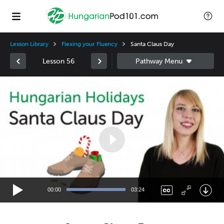
Lesson Library
Flexing your Fluency
Santa Claus Day
Lesson 56
Video
Player
00:00
03:24