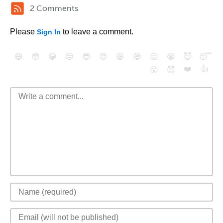
2 Comments
Please
to leave a comment.
Sign In
😄
😳
😁
😒
😎
😠
😆
😅
😉
😭
😇
😴
❤️
👍
😮
😈