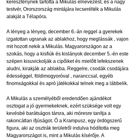
kereszténynek tartotta a Mikulás elnevezést, és a nagy
testvér, Ororszország mintájára lecserélték a Mikulás
alakját a Télapóra.
A lényeg a lényeg, december 6.-án reggel a gyerekek
izgatottan ugranak az ablakhoz, hogy meglássák , vajon
mit hozott nekik a Mikulás. Magyarországon az a
szokás, hogy a kisfiúk és kislányok december 5.-én este
szépen kisuvickolják a cipőiket és mielőtt lefekszenek
aludni, kirakják az ablakba. Reggelre, csodák csodájára
édességgel, földimogyoróval , naranccsal, egyéb
finomságokkal és apró játékokkal telnek meg a lábbelik.
A Mikulás a személyéből eredendően ajándékot
osztogat a jó gyermekeknek, ezért szüksége volt egy
kevésbé barátságos társra, aki móresre tanítja a
rakoncátlan ifjúságot. Ő a Krampusz, egy ördögszerű
figura, aki az osztrák területről indulva hódította meg
Magyarországot is, mint a Mikulás kísérője. A