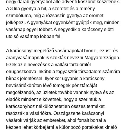
négy darab gyertyából álló adventi koszorút készítenek.
A 3 lila gyertya a hit, a szeretet és a remény
szimbóluma, míg a rózsaszín gyertya az örömet
jelképezi. A gyertyákat egyenként gyújtják meg, minden
vasárnap egyel többet. A negyedik a karácsony elötti
utolsó vasárnap lobban fel.
A karácsonyt megelőző vasárnapokat bronz-, ezüst- és
aranyvasárnapnak is szokták nevezni Magyarországon.
Ezek az elnevezések a vallási tartalomtól
elrugaszkodva inkább a fogyasztói társadalom számára
bírnak jelentéssel. Ilyenkor ugyanis a karácsonyi
bevásárlókörúton lévő tömegek pénztárcáját
megcélzandó, az üzletek tovább vannak nyitva és az
eladók mindent elkövetnek, hogy a szerintük a
karácsonyhoz nélkülözhetetlen összes terméket
rásózzák a vásárlókra. Országszerte karácsonyi
vásárok várják az embereket, ahol forralt borral a
kézben lehet körbejárni a különböző portékákat kínáló