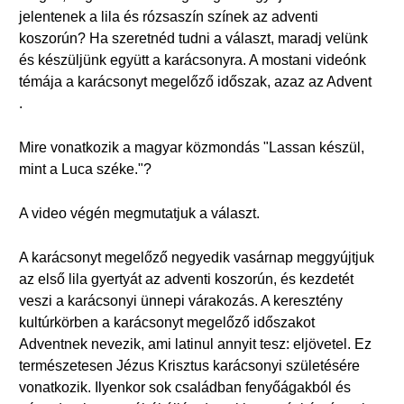
jelentenek a lila és rózsaszín színek az adventi
koszorún? Ha szeretnéd tudni a választ, maradj velünk
és készüljünk együtt a karácsonyra. A mostani videónk
témája a karácsonyt megelőző időszak, azaz az Advent
.
Mire vonatkozik a magyar közmondás "Lassan készül,
mint a Luca széke."?
A video végén megmutatjuk a választ.
A karácsonyt megelőző negyedik vasárnap meggyújtjuk
az első lila gyertyát az adventi koszorún, és kezdetét
veszi a karácsonyi ünnepi várakozás. A keresztény
kultúrkörben a karácsonyt megelőző időszakot
Adventnek nevezik, ami latinul annyit tesz: eljövetel. Ez
természetesen Jézus Krisztus karácsonyi születésére
vonatkozik. Ilyenkor sok családban fenyőágakból és