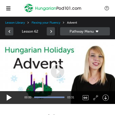
Lesson Library
Flexing your Fluency
Advent
Lesson 62
Video
Player
00:00
03:31