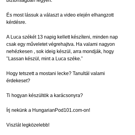
biztonságban legyen.
És most lássuk a választ a video elején elhangzott
kérdésre.
A Luca székét 13 napig kellett készíteni, minden nap
csak egy műveletet végrehajtva. Ha valami nagyon
nehézkesen , sok ideig készül, arra mondják, hogy
"Lassan készül, mint a Luca széke."
Hogy tetszett a mostani lecke? Tanultál valami
érdekeset?
Ti hogyan készültök a karácsonyra?
Írj nekünk a HungarianPod101.com-on!
Viszlát legközelebb!