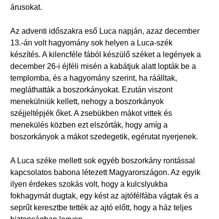
árusokat.
Az adventi időszakra eső Luca napján, azaz december
13.-án volt hagyomány sok helyen a Luca-szék
készítés. A kilencféle fából készülő széket a legények a
december 26-i éjféli misén a kabátjuk alatt lopták be a
templomba, és a hagyomány szerint, ha ráálltak,
megláthatták a boszorkányokat. Ezután viszont
menekülniük kellett, nehogy a boszorkányok
széjjeltépjék őket. A zsebükben mákot vittek és
menekülés közben ezt elszórták, hogy amíg a
boszorkányok a mákot szedegetik, egérutat nyerjenek.
A Luca széke mellett sok egyéb boszorkány rontással
kapcsolatos babona létezett Magyarországon. Az egyik
ilyen érdekes szokás volt, hogy a kulcslyukba
fokhagymát dugtak, egy kést az ajtófélfába vágtak és a
seprűt keresztbe tették az ajtó előtt, hogy a ház teljes