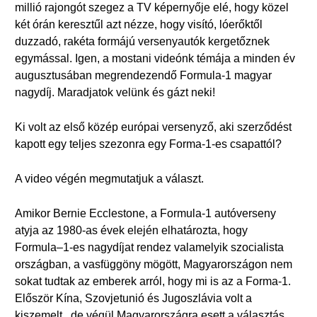
millió rajongót szegez a TV képernyője elé, hogy közel
két órán keresztűl azt nézze, hogy visító, lóerőktől
duzzadó, rakéta formájú versenyautók kergetőznek
egymással. Igen, a mostani videónk témája a minden év
augusztusában megrendezendő Formula-1 magyar
nagydíj. Maradjatok velünk és gázt neki!
Ki volt az első közép európai versenyző, aki szerződést
kapott egy teljes szezonra egy Forma-1-es csapattól?
A video végén megmutatjuk a választ.
Amikor Bernie Ecclestone, a Formula-1 autóverseny
atyja az 1980-as évek elején elhatározta, hogy
Formula–1-es nagydíjat rendez valamelyik szocialista
országban, a vasfüggöny mögött, Magyarországon nem
sokat tudtak az emberek arról, hogy mi is az a Forma-1.
Először Kína, Szovjetunió és Jugoszlávia volt a
kiszemelt , de végül Magyarországra esett a választás.