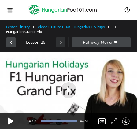
Lesson Library
Video Culture Class: Hungarian Holidays
F1
Hungarian Grand Prix
Lesson 25
Video
Player
00:00
03:34