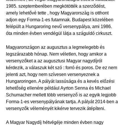
1985. szeptemberében megkötötték a szerződést,
amely lehetővé tette , hogy Magyarország is otthont
adjon egy Forma-1-es futamnak. Budapest közelében
felépült a Hungaroring nevű versenypálya, ami 1986.
óta minden évben vendégül látja a száguldó cirkuszt.
Magyarországon az augusztus a legmelegebb és
legszárazabb hónap. Nem véletlen, hogy amikor a
versenyzőket a az augusztusi Magyar nagydíjról
kérdezik, a válaszuk két szó : forró és poros. De ez nem
jelenti azt, hogy nem szívesen versenyeznek a
Hungaroringen. A pályát lassúsága és a kevés előzési
lehetőség ellenére például Ayrton Senna és Michael
Schumacher mellett több versenyző is az egyik legjobb
Forma-1-es versenypályának tartja. A pályát 2014-ben a
versenyzők véleményét kikérve tervezik átépíteni.
A Magyar Nagydíj hétvégéje minden évben nagy