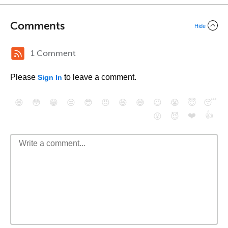
Comments
Hide
1 Comment
Please
to leave a comment.
Sign In
😄
😳
😁
😒
😎
😠
😆
😅
😉
😭
😇
😴
❤️
👍
😮
😈