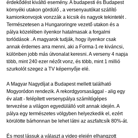
érdekődést kiváltó esemény. A budapesti és Budapest
környéki utakon gördülő , a versenyautókat szállító
kamionkonvojok vonzzák a kicsik és nagyok tekintetét .
Természetesen a Hungaroringre vezető utakon és a
pálya közelében ilyenkor hatalmasak a forgalmi
torlódások . A magyarok tudják, hogy ilyenkor csak
annak érdemes arra menni, aki a Forma-1-re kiváncsi,
különben jobb más útvonalat keresni. A verseny 4 napja
több, mint 240 ezer nézőt vonz, és több, mint 1 millió
szurkolót szegez a TV képernyője elé.
A Magyar Nagydíjat a Budapest mellett található
Mogyoródon rendezik. A rekordgyorsasággal - alig egy
év alatt - felépített versenypálya számítógépes
tervezése a világon egyedülálló volt annak idején. A
pálya egy természetes völgyben helyezkedik el, ezért
körülötte bárhonnan be lehet látni az aszfaltcsík 80%-át.
És most lássuk a választ a video elején elhangzott