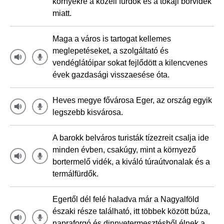
környékre a közeli fürdők és a tokaji borvidék
miatt.
Maga a város is tartogat kellemes
meglepetéseket, a szolgáltató és
vendéglátóipar sokat fejlődött a kilencvenes
évek gazdasági visszaesése óta.
Heves megye fővárosa Eger, az ország egyik
legszebb kisvárosa.
A barokk belváros turisták tízezreit csalja ide
minden évben, csakúgy, mint a környező
bortermelő vidék, a kiváló túraútvonalak és a
termálfürdők.
Egertől dél felé haladva már a Nagyalföld
északi része található, itt többek között búza,
napraforgó és dinnyetermesztésből élnek a