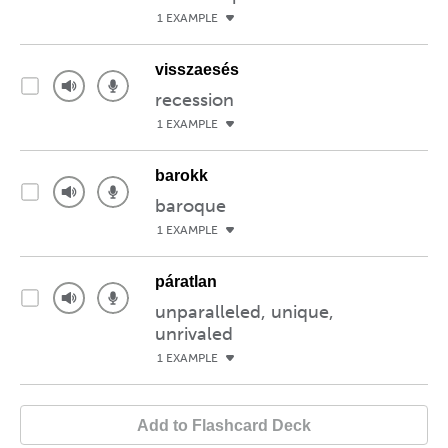
1 EXAMPLE
visszaesés
recession
1 EXAMPLE
barokk
baroque
1 EXAMPLE
páratlan
unparalleled, unique,
unrivaled
1 EXAMPLE
Add to Flashcard Deck