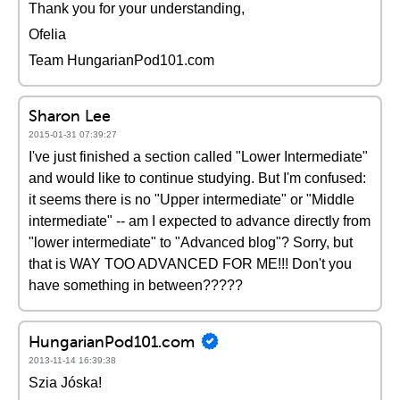
Thank you for your understanding,
Ofelia
Team HungarianPod101.com
Sharon Lee
2015-01-31 07:39:27
I've just finished a section called "Lower Intermediate"
and would like to continue studying. But I'm confused:
it seems there is no "Upper intermediate" or "Middle
intermediate" -- am I expected to advance directly from
"lower intermediate" to "Advanced blog"? Sorry, but
that is WAY TOO ADVANCED FOR ME!!! Don't you
have something in between?????
HungarianPod101.com
2013-11-14 16:39:38
Szia Jóska!