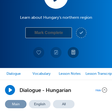
Learn about Hungary's northern region
Mark Complete
Dialogue
Vocabulary
Lesson Notes
Lesson Transcrip
Dialogue - Hungarian
Hide
Main
English
All