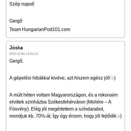
Szép napot!
Gergő
Team HungarianPod101.com
Jóska
2013-11-04 12:51:13
Gergő,
A gépelési hibákkal kivéve, azt hiszem egész jól! :-)
A múlt héten voltam Magyarországon, és a rokonaim
elvittek szinházba Székesfehérváron (Moliére – A
Fösvény). Elég jól megértettem a színdarabot,
mondjuk kb. 70%-át. Így úgy érzem, hogy jól fejlődik :-)