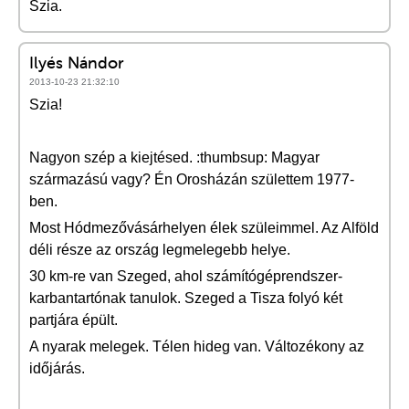
Szia.
Ilyés Nándor
2013-10-23 21:32:10
Szia!
Nagyon szép a kiejtésed. :thumbsup: Magyar
származású vagy? Én Orosházán születtem 1977-
ben.
Most Hódmezővásárhelyen élek szüleimmel. Az Alföld
déli része az ország legmelegebb helye.
30 km-re van Szeged, ahol számítógéprendszer-
karbantartónak tanulok. Szeged a Tisza folyó két
partjára épült.
A nyarak melegek. Télen hideg van. Változékony az
időjárás.