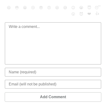
😄
😳
😁
😒
😎
😠
😆
😅
😉
😭
😇
😴
❤️
👍
😮
😈
Add Comment