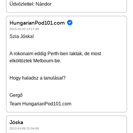
Üdvözlettel: Nándor
HungarianPod101.com
2013-10-20 13:17:49
Szia Jóska!
A rokonaim eddig Perth-ben laktak, de most
elköltöztek Melbourn-be.
Hogy haladsz a tanulásal?
Gergő
Team HungarianPod101.com
Jóska
2013-10-08 21:04:09