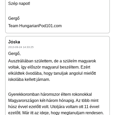
Szép napot!
Gergő
Team HungarianPod101.com
Jóska
2013-09-24 14:33:25
Gergő,
Ausztráliában születtem, de a szüleím magyarok
voltak, így először magyarul beszéltem. Ezért
elküldtek óvodába, hogy tanuljak angolul mielőtt
iskolába kellett járnam.
Gyerekkoromban háromszor éltem rokonokkal
Magyarországon két-három hónapig. Az több mint
húsz évvel ezelőtt volt. Utoljára voltam ott 11 évvel
ezelőtt. Már itt az ideje, hogy megtanuljam rendesen.