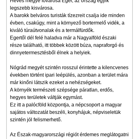
Heves megye fővárosa Eger, az ország egyik
legszebb kisvárosa.
A barokk belváros turisták tízezreit csalja ide minden
évben, csakúgy, mint a környező bortermelő vidék, a
kiváló túraútvonalak és a termálfürdők.
Egertől dél felé haladva már a Nagyalföld északi
része található, itt többek között búza, napraforgó és
dinnyetermesztésből élnek a helyiek.
Nógrád megyét szintén rosszul érintette a kilencvenes
években történt ipari leépülés, azonban a terület mára
már kinőni látszik ezeket a nehézségeket.
A környék természeti szépsége páratlan, erdős,
hegyes területek váltják egymást.
Ez itt a palócföld központja, a népcsoport a magyar
sajátos változatát beszéli, konyhájuk, népviseletük
szintén jól felismerhető.
Az Észak-magyarországi régiót érdemes meglátogatni