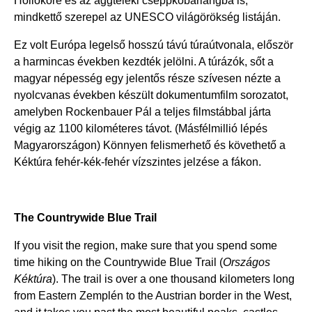
Hollókőre és az aggteleki cseppkőbarlangba is,
mindkettő szerepel az UNESCO világörökség listáján.
Ez volt Európa legelső hosszú távú túraútvonala, először
a harmincas években kezdték jelölni. A túrázók, sőt a
magyar népesség egy jelentős része szívesen nézte a
nyolcvanas években készült dokumentumfilm sorozatot,
amelyben Rockenbauer Pál a teljes filmstábbal járta
végig az 1100 kilométeres távot. (Másfélmillió lépés
Magyarországon) Könnyen felismerhető és követhető a
Kéktúra fehér-kék-fehér vízszintes jelzése a fákon.
The Countrywide Blue Trail
If you visit the region, make sure that you spend some
time hiking on the Countrywide Blue Trail (
Országos
Kéktúra
). The trail is over a one thousand kilometers long
from Eastern Zemplén to the Austrian border in the West,