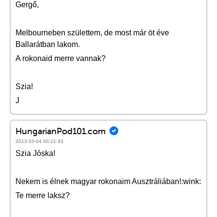
Gergő,
Melbourneben születtem, de most már öt éve
Ballarátban lakom.
A rokonaid merre vannak?
Szia!
J
HungarianPod101.com
2013-10-04 00:21:43
Szia Jóska!
Nekem is élnek magyar rokonaim Ausztráliában!:wink:
Te merre laksz?