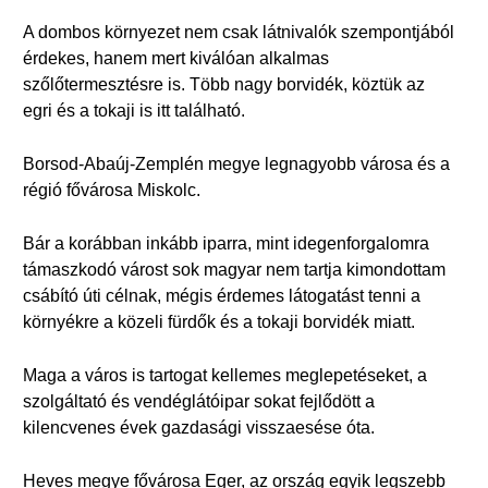
A dombos környezet nem csak látnivalók szempontjából
érdekes, hanem mert kiválóan alkalmas
szőlőtermesztésre is. Több nagy borvidék, köztük az
egri és a tokaji is itt található.
Borsod-Abaúj-Zemplén megye legnagyobb városa és a
régió fővárosa Miskolc.
Bár a korábban inkább iparra, mint idegenforgalomra
támaszkodó várost sok magyar nem tartja kimondottam
csábító úti célnak, mégis érdemes látogatást tenni a
környékre a közeli fürdők és a tokaji borvidék miatt.
Maga a város is tartogat kellemes meglepetéseket, a
szolgáltató és vendéglátóipar sokat fejlődött a
kilencvenes évek gazdasági visszaesése óta.
Heves megye fővárosa Eger, az ország egyik legszebb