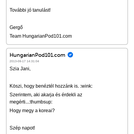
További jó tanulást!
Gergő
Team HungarianPod101.com
HungarianPod101.com
2013-09-17 14:31:04
Szia Jani,
Köszi, hogy benéztél hozzánk is. :wink:
Szerintem, aki akarja és érdekli az
megérti...:thumbsup:
Hogy megy a koreai?
Szép napot!