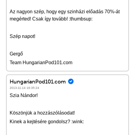
Az nagyon szép, hogy egy szinházi előadás 70%-át
megérted! Csak így tovább! :thumbsup:
Szép napot!
Gergő
Team HungarianPod101.com
HungarianPod101.com
2013-11-14 16:35:24
Szia Nándor!
Köszönjük a hozzászólásodat!
Kinek a kejtésére gondolsz? :wink: