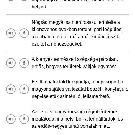
helyiek.
Nógrád megyét szintén rosszul érintette a
kilencvenes években történt ipari leépülés,
azonban a terület mára már kinőni látszik
ezeket a nehézségeket.
A környék természeti szépsége páratlan,
erdős, hegyes területek váltják egymást.
Ez itt a palócföld központja, a népcsoport a
magyar sajátos változatát beszéli, konyhájuk,
népviseletük szintén jól felismerhető.
Az Észak-magyarországi régiót érdemes
meglátogatni a helyi bor, a termálfürdők, és
az erdős-hegyes túraútvonalak miatt.