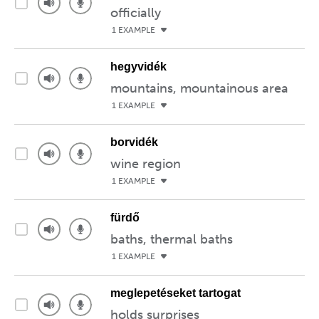
officially
1 EXAMPLE
hegyvidék
mountains, mountainous area
1 EXAMPLE
borvidék
wine region
1 EXAMPLE
fürdő
baths, thermal baths
1 EXAMPLE
meglepetéseket tartogat
holds surprises