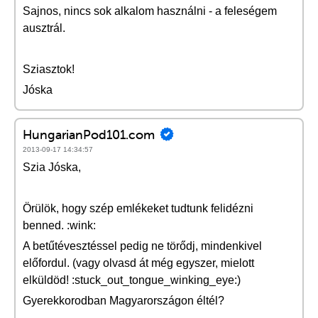
Sajnos, nincs sok alkalom használni - a feleségem
ausztrál.
Sziasztok!
Jóska
HungarianPod101.com
2013-09-17 14:34:57
Szia Jóska,
Örülök, hogy szép emlékeket tudtunk felidézni
benned. :wink:
A betűtévesztéssel pedig ne törődj, mindenkivel
előfordul. (vagy olvasd át még egyszer, mielott
elküldöd! :stuck_out_tongue_winking_eye:)
Gyerekkorodban Magyarországon éltél?