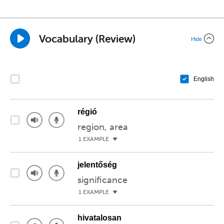
Vocabulary (Review)
Hide
English
régió
region, area
1 EXAMPLE
jelentőség
significance
1 EXAMPLE
hivatalosan