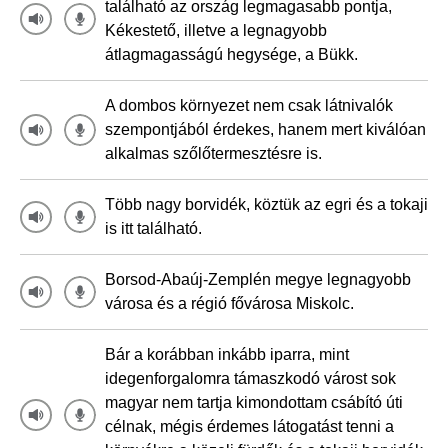
található az ország legmagasabb pontja,
Kékestető, illetve a legnagyobb
átlagmagasságú hegysége, a Bükk.
A dombos környezet nem csak látnivalók
szempontjából érdekes, hanem mert kiválóan
alkalmas szőlőtermesztésre is.
Több nagy borvidék, köztük az egri és a tokaji
is itt található.
Borsod-Abaúj-Zemplén megye legnagyobb
városa és a régió fővárosa Miskolc.
Bár a korábban inkább iparra, mint
idegenforgalomra támaszkodó várost sok
magyar nem tartja kimondottam csábító úti
célnak, mégis érdemes látogatást tenni a