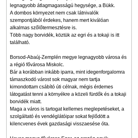
legnagyobb átlagmagasságú hegysége, a Bükk.
A dombos környezet nem csak látnivalók
szempontjából érdekes, hanem mert kiválóan
alkalmas szőlőtermesztésre is.
Több nagy borvidék, köztük az egri és a tokaji is itt
található.
Borsod-Abaúj-Zemplén megye legnagyobb városa és
a régió fővárosa Miskolc.
Bár a korábban inkább iparra, mint idegenforgalomra
támaszkodó várost sok magyar nem tartja
kimondottam csábító úti célnak, mégis érdemes
látogatást tenni a környékre a közeli fürdők és a tokaji
borvidék miatt.
Maga a város is tartogat kellemes meglepetéseket, a
szolgáltató és vendéglátóipar sokat fejlődött a
kilencvenes évek gazdasági visszaesése óta.