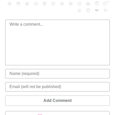
😄
😳
😁
😒
😎
😠
😆
😅
😉
😭
😇
😴
❤️
👍
😮
😈
Add Comment