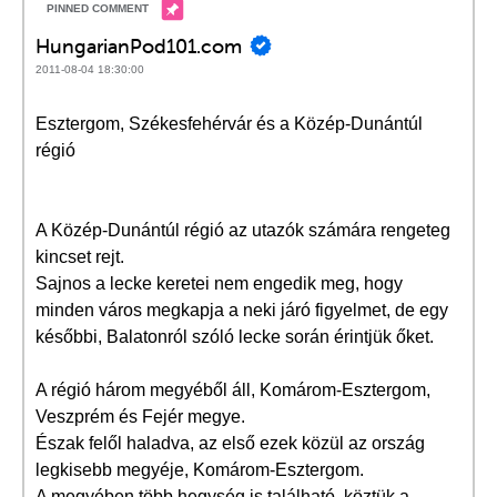
HungarianPod101.com
2011-08-04 18:30:00
Esztergom, Székesfehérvár és a Közép-Dunántúl
régió
A Közép-Dunántúl régió az utazók számára rengeteg
kincset rejt.
Sajnos a lecke keretei nem engedik meg, hogy
minden város megkapja a neki járó figyelmet, de egy
későbbi, Balatonról szóló lecke során érintjük őket.
A régió három megyéből áll, Komárom-Esztergom,
Veszprém és Fejér megye.
Észak felől haladva, az első ezek közül az ország
legkisebb megyéje, Komárom-Esztergom.
A megyében több hegység is található, köztük a