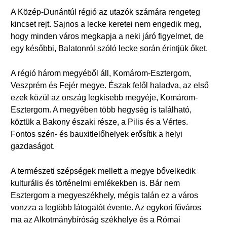
A Közép-Dunántúl régió az utazók számára rengeteg
kincset rejt. Sajnos a lecke keretei nem engedik meg,
hogy minden város megkapja a neki járó figyelmet, de
egy későbbi, Balatonról szóló lecke során érintjük őket.
A régió három megyéből áll, Komárom-Esztergom,
Veszprém és Fejér megye. Észak felől haladva, az első
ezek közül az ország legkisebb megyéje, Komárom-
Esztergom. A megyében több hegység is található,
köztük a Bakony északi része, a Pilis és a Vértes.
Fontos szén- és bauxitlelőhelyek erősítik a helyi
gazdaságot.
A természeti szépségek mellett a megye bővelkedik
kulturális és történelmi emlékekben is. Bár nem
Esztergom a megyeszékhely, mégis talán ez a város
vonzza a legtöbb látogatót évente. Az egykori főváros
ma az Alkotmánybíróság székhelye és a Római