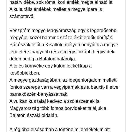
határvidéke, sok római kori emlék megtalálható itt.
A kulturális emlékek mellett a megye ipara is
számottevő.
Veszprém megye Magyarország egyik legerdősebb
megyéje, közel harminc százalékát erdők borítják.
Bár észak felől a Kisalföld mélyen benyúlik a megye
területére, nagyobb része mégis inkább hegyvidék,
délen pedig a Balaton határolja.
A tó és környéke egy külön leckét kap a
későbbiekben.
A megye gazdaságában, az idegenforgalom mellett,
fontos szerepe van a vegyiparnak és a bauxit- illetve
barnakőszén-bányászatnak.
A vulkanikus talaj kedvez a szőlészetnek is,
Magyarország több fontos borvidékét találjuk a
Balaton északi oldalán.
A régióba elsősorban a történelmi emlékek miatt