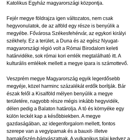
Katolikus Egyház magyarországi központja.
Fejér megye földrajza igen változatos, nem csak
hegyvonulatok, de az alföld egy része is benyúlik a
megyébe. Fővárosa Székesfehérvár, az egykori királyi
székhely. Ez a terület, a Duna és az egész Nyugat-
magyarországi régió volt a Római Birodalom keleti
határvidéke, sok római kori emlék megtalálható itt. A
kulturális emlékek mellett a megye ipara is számottevő.
Veszprém megye Magyarország egyik legerdősebb
megyéje, közel harminc százalékát erdők borítják. Bár
észak felől a Kisalföld mélyen benyúlik a megye
területére, nagyobb része mégis inkább hegyvidék,
délen pedig a Balaton határolja. A tó és környéke egy
külön leckét kap a későbbiekben. A megye
gazdaságában, az idegenforgalom mellett, fontos
szerepe van a vegyiparnak és a bauxit- illetve
barnakőszén-bányászatnak. A vulkanikus talaj kedvez a