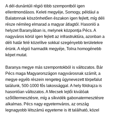
A dél-dunántúli régió több szempontból igen
ellentmondásos. Keleti megyéje, Somogy, például a
Balatonnak köszönhetően északon igen fejlett, míg déli
része némileg elmarad a magyar átlagtól. Hasonló a
helyzet Baranyában is, melynek központja Pécs. A
nagyváros körül igen fejlett az infrastruktúra, azonban a
déli határ felé közelítve sokkal szegényebb területekre
érünk. A régió harmadik megyéje, Tolna homogénebb
képet mutat.
Baranya megye más szempontokból is változatos. Bár
Pécs maga Magyarországon nagyvárosnak számít, a
megye egyéb részein rengeteg úgynevezett törpefalut
találunk, 500-1000 fős lakossággal. A hely földrajza is
hasonlóan változatos. A Mecsek lejtői kiválóak
szőlőtermesztésre, míg a síkvidék gabonatermesztésre
alkalmas. Pécs nagy egyetemváros, az ország
legnagyobb létszámú egyeteme is itt található, közel