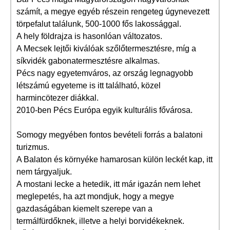
számít, a megye egyéb részein rengeteg úgynevezett
törpefalut találunk, 500-1000 fős lakossággal.
A hely földrajza is hasonlóan változatos.
A Mecsek lejtői kiválóak szőlőtermesztésre, míg a
síkvidék gabonatermesztésre alkalmas.
Pécs nagy egyetemváros, az ország legnagyobb
létszámú egyeteme is itt található, közel
harmincötezer diákkal.
2010-ben Pécs Európa egyik kulturális fővárosa.
Somogy megyében fontos bevételi forrás a balatoni
turizmus.
A Balaton és környéke hamarosan külön leckét kap, itt
nem tárgyaljuk.
A mostani lecke a hetedik, itt már igazán nem lehet
meglepetés, ha azt mondjuk, hogy a megye
gazdaságában kiemelt szerepe van a
termálfürdőknek, illetve a helyi borvidékeknek.