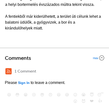
a helyi bortermelés évszázados múltra tekint vissza.
A fentiekből már kiderülhetett, a terület úti célunk lehet a
balatoni üdülők, a gyógyvizek, a bor és a
kirándulóhelyek miatt.
Comments
Hide
1 Comment
Please
to leave a comment.
Sign In
😄
😳
😁
😒
😎
😠
😆
😅
😉
😭
😇
😴
❤️
👍
😮
😈