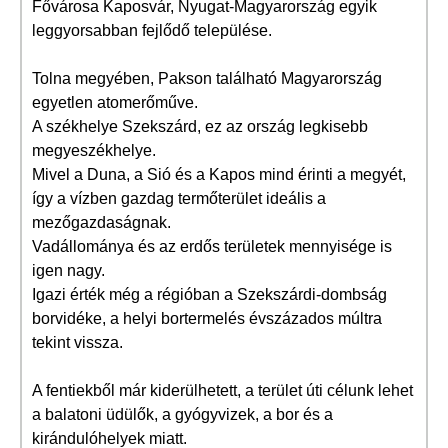
Fővárosa Kaposvár, Nyugat-Magyarország egyik
leggyorsabban fejlődő települése.
Tolna megyében, Pakson található Magyarország
egyetlen atomerőműve.
A székhelye Szekszárd, ez az ország legkisebb
megyeszékhelye.
Mivel a Duna, a Sió és a Kapos mind érinti a megyét,
így a vízben gazdag termőterület ideális a
mezőgazdaságnak.
Vadállománya és az erdős területek mennyisége is
igen nagy.
Igazi érték még a régióban a Szekszárdi-dombság
borvidéke, a helyi bortermelés évszázados múltra
tekint vissza.
A fentiekből már kiderülhetett, a terület úti célunk lehet
a balatoni üdülők, a gyógyvizek, a bor és a
kirándulóhelyek miatt.