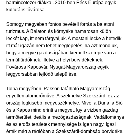
harmincötezer diákkal. 2010-ben Pécs Európa egyik
kulturális fővárosa.
Somogy megyében fontos bevételi forrás a balatoni
turizmus. A Balaton és környéke hamarosan külön
leckét kap, itt nem tárgyaljuk. A mostani lecke a hetedik,
itt már igazán nem lehet meglepetés, ha azt mondjuk,
hogy a megye gazdaságában kiemelt szerepe van a
termálfürdőknek, illetve a helyi borvidékeknek.
Fővárosa Kaposvár, Nyugat-Magyarország egyik
leggyorsabban fejlődő települése.
Tolna megyében, Pakson található Magyarország
egyetlen atomerőműve. A székhelye Szekszárd, ez az
ország legkisebb megyeszékhelye. Mivel a Duna, a Sió
és a Kapos mind érinti a megyét, így a vízben gazdag
termőterület ideális a mezőgazdaságnak. Vadállománya
és az erdős területek mennyisége is igen nagy. Igazi
érték még a régióban a Szekszárdi-dombság borvidéke,