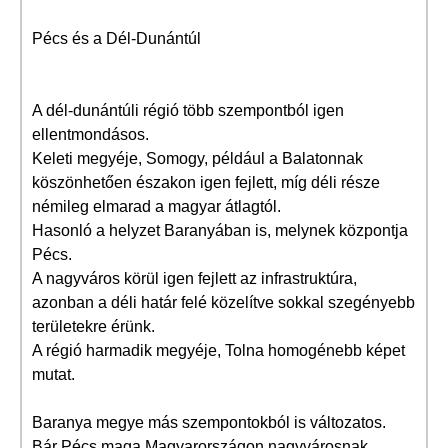
Pécs és a Dél-Dunántúl
A dél-dunántúli régió több szempontból igen
ellentmondásos.
Keleti megyéje, Somogy, például a Balatonnak
köszönhetően északon igen fejlett, míg déli része
némileg elmarad a magyar átlagtól.
Hasonló a helyzet Baranyában is, melynek központja
Pécs.
A nagyváros körül igen fejlett az infrastruktúra,
azonban a déli határ felé közelítve sokkal szegényebb
területekre érünk.
A régió harmadik megyéje, Tolna homogénebb képet
mutat.
Baranya megye más szempontokból is változatos.
Bár Pécs maga Magyarországon nagyvárosnak