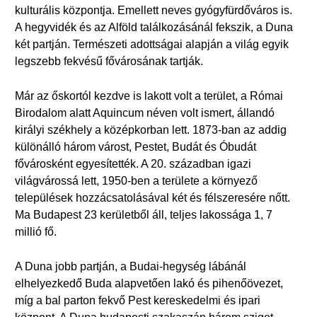
kulturális központja. Emellett neves gyógyfürdőváros is.
A hegyvidék és az Alföld találkozásánál fekszik, a Duna
két partján. Természeti adottságai alapján a világ egyik
legszebb fekvésű fővárosának tartják.
Már az őskortól kezdve is lakott volt a terület, a Római
Birodalom alatt Aquincum néven volt ismert, állandó
királyi székhely a középkorban lett. 1873-ban az addig
különálló három várost, Pestet, Budát és Óbudát
fővárosként egyesítették. A 20. században igazi
világvárossá lett, 1950-ben a területe a környező
települések hozzácsatolásával két és félszeresére nőtt.
Ma Budapest 23 kerületből áll, teljes lakossága 1, 7
millió fő.
A Duna jobb partján, a Budai-hegység lábánál
elhelyezkedő Buda alapvetően lakó és pihenőövezet,
míg a bal parton fekvő Pest kereskedelmi és ipari