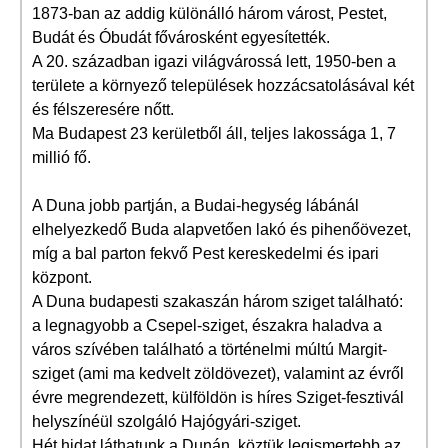
1873-ban az addig különálló három várost, Pestet,
Budát és Óbudát fővárosként egyesítették.
A 20. században igazi világvárossá lett, 1950-ben a
területe a környező települések hozzácsatolásával két
és félszeresére nőtt.
Ma Budapest 23 kerületből áll, teljes lakossága 1, 7
millió fő.
A Duna jobb partján, a Budai-hegység lábánál
elhelyezkedő Buda alapvetően lakó és pihenőövezet,
míg a bal parton fekvő Pest kereskedelmi és ipari
központ.
A Duna budapesti szakaszán három sziget található:
a legnagyobb a Csepel-sziget, északra haladva a
város szívében található a történelmi múltú Margit-
sziget (ami ma kedvelt zöldövezet), valamint az évről
évre megrendezett, külföldön is híres Sziget-fesztivál
helyszínéül szolgáló Hajógyári-sziget.
Hét hidat láthatunk a Dunán, köztük legismertebb az