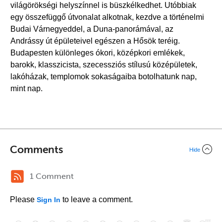
világörökségi helyszínnel is büszkélkedhet. Utóbbiak
egy összefüggő útvonalat alkotnak, kezdve a történelmi
Budai Várnegyeddel, a Duna-panorámával, az
Andrássy út épületeivel egészen a Hősök teréig.
Budapesten különleges ókori, középkori emlékek,
barokk, klasszicista, szecessziós stílusú középületek,
lakóházak, templomok sokaságaiba botolhatunk nap,
mint nap.
Comments
Hide
1 Comment
Please
to leave a comment.
Sign In