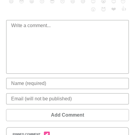
😄
😳
😁
😒
😎
😠
😆
😅
😉
😭
😇
😴
❤️
👍
😮
😈
Add Comment