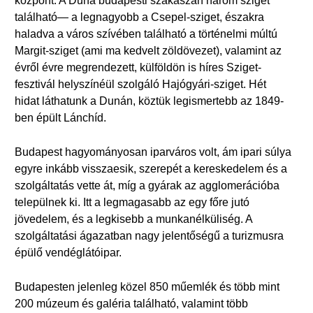
központ. A Duna budapesti szakaszán három sziget
található— a legnagyobb a Csepel-sziget, északra
haladva a város szívében található a történelmi múltú
Margit-sziget (ami ma kedvelt zöldövezet), valamint az
évről évre megrendezett, külföldön is híres Sziget-
fesztivál helyszínéül szolgáló Hajógyári-sziget. Hét
hidat láthatunk a Dunán, köztük legismertebb az 1849-
ben épült Lánchíd.
Budapest hagyományosan iparváros volt, ám ipari súlya
egyre inkább visszaesik, szerepét a kereskedelem és a
szolgáltatás vette át, míg a gyárak az agglomerációba
települnek ki. Itt a legmagasabb az egy főre jutó
jövedelem, és a legkisebb a munkanélküliség. A
szolgáltatási ágazatban nagy jelentőségű a turizmusra
épülő vendéglátóipar.
Budapesten jelenleg közel 850 műemlék és több mint
200 múzeum és galéria található, valamint több