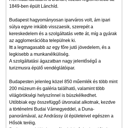
1849-ben épült Lánchíd.
Budapest hagyományosan iparváros volt, ám ipari
súlya egyre inkább visszaesik, szerepét a
kereskedelem és a szolgáltatás vette át, míg a gyárak
az agglomerációba települnek ki.
Itt a legmagasabb az egy főre jutó jövedelem, és a
legkisebb a munkanélküliség.
A szolgáltatási ágazatban nagy jelentőségű a
turizmusra épülő vendéglátóipar.
Budapesten jelenleg közel 850 műemlék és több mint
200 múzeum és galéria található, valamint több
világörökségi helyszínnel is büszkélkedhet.
Utóbbiak egy összefüggő útvonalat alkotnak, kezdve
a történelmi Budai Várnegyeddel, a Duna-
panorámával, az Andrássy út épületeivel egészen a
Hősök teréig.