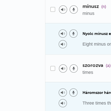
mínusz
(n)
minus
Nyolc mínusz e
Eight minus on
szorozva
(a)
times
Háromszor háro
Three times th