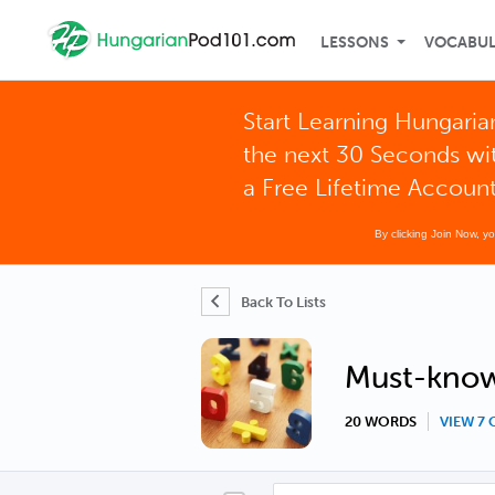
LESSONS
VOCABU
Start Learning Hungaria
the next 30 Seconds wi
a Free Lifetime Accoun
By clicking Join Now, y
Back To Lists
Must-know
20 WORDS
VIEW 7