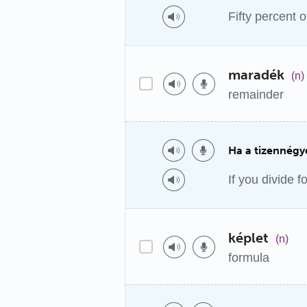
Fifty percent o
maradék
(n)
remainder
Ha a tizennégy
If you divide f
képlet
(n)
formula