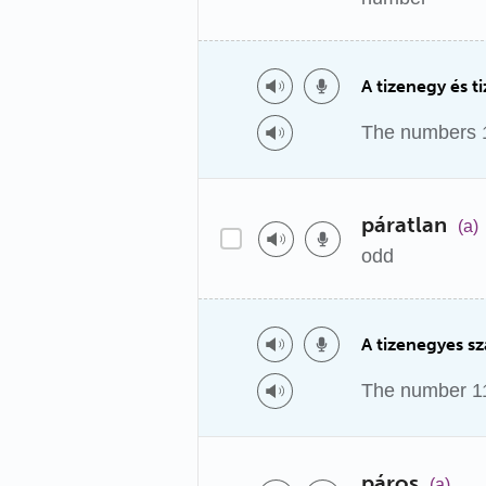
A tizenegy és 
The numbers 1
páratlan
(a)
odd
A tizenegyes s
The number 11
páros
(a)