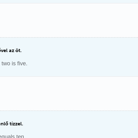
vel az öt.
two is five.
lő tízzel.
equals ten.