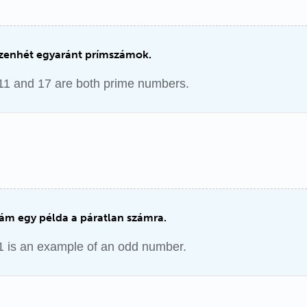
tizenhét egyaránt prímszámok.
1 and 17 are both prime numbers.
zám egy példa a páratlan számra.
 is an example of an odd number.