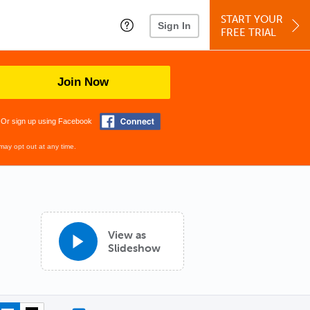
START YOUR
Sign In
FREE TRIAL
Join Now
Or sign up using Facebook
may opt out at any time.
View as
Slideshow