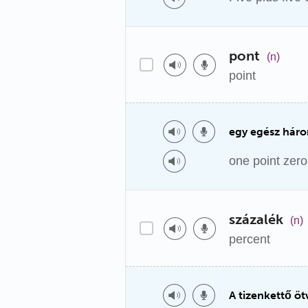
pont
(n)
point
egy egész hár
one point zero
százalék
(n)
percent
A tizenkettő öt