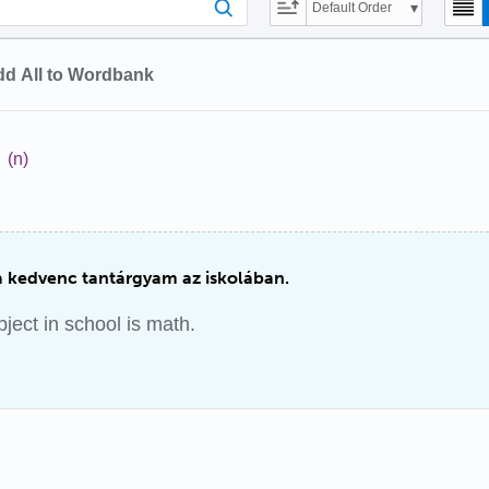
Default Order
d All to Wordbank
(n)
 kedvenc tantárgyam az iskolában.
bject in school is math.