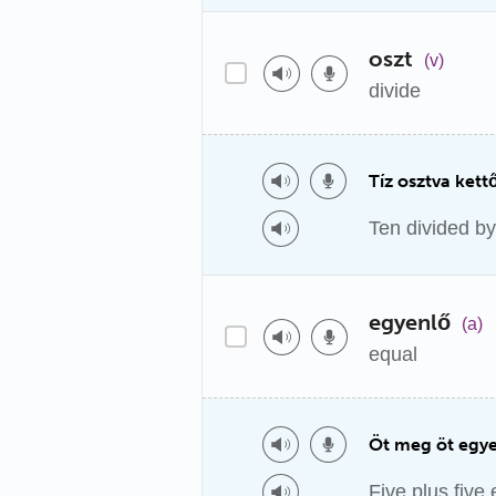
oszt
(v)
divide
Tíz osztva kettő
Ten divided by 
egyenlő
(a)
equal
Öt meg öt egyen
Five plus five 