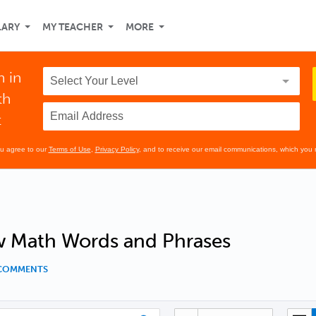
LARY
MY TEACHER
MORE
n in
th
t
ou agree to our
Terms of Use
,
Privacy Policy
, and to receive our email communications, which you 
 Math Words and Phrases
 COMMENTS