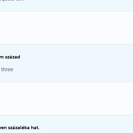
om század
 three
ven százaléka hat.