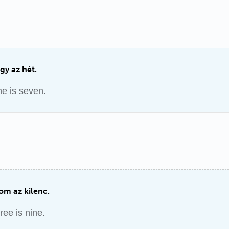
gy az hét.
e is seven.
m az kilenc.
ree is nine.