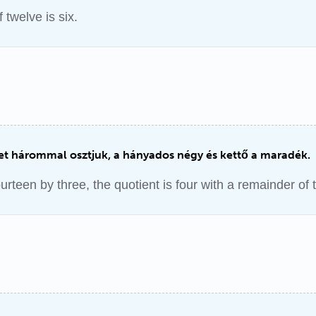
f twelve is six.
et hárommal osztjuk, a hányados négy és kettő a maradék.
ourteen by three, the quotient is four with a remainder of 