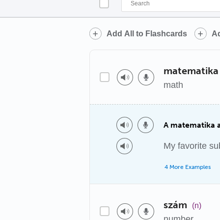
Add All to Flashcards
Ad
matematika
math
A matematika a
My favorite su
4 More Examples
szám
(n)
number