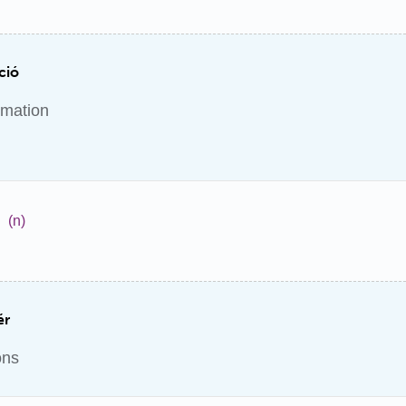
ció
rmation
(n)
ér
ons