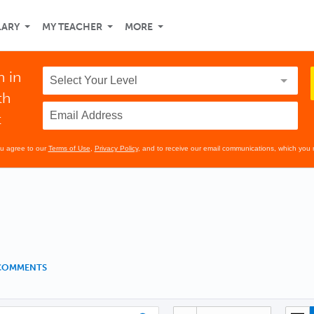
LARY
MY TEACHER
MORE
n in
th
t
ou agree to our
Terms of Use
,
Privacy Policy
, and to receive our email communications, which you 
 COMMENTS