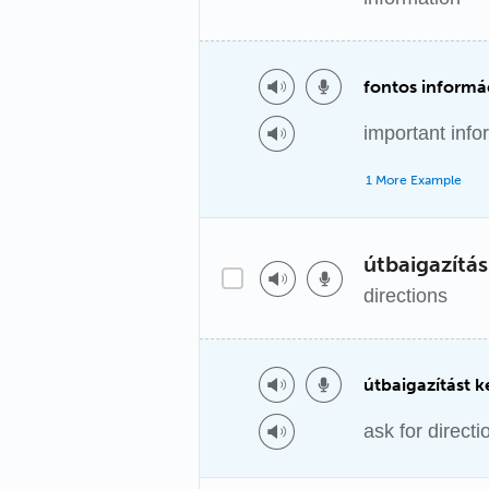
fontos informá
important info
1 More Example
útbaigazítás
directions
útbaigazítást k
ask for directi