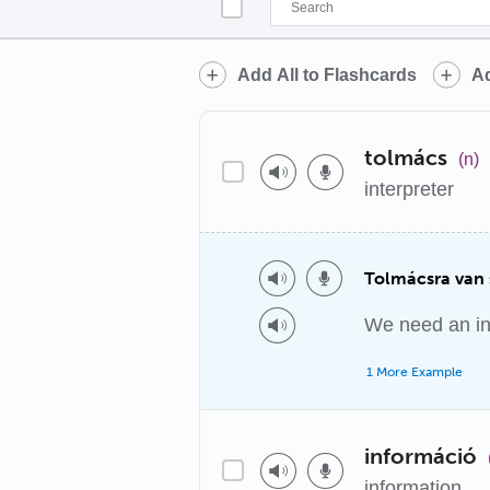
Add All to Flashcards
Ad
tolmács
(n)
interpreter
Tolmácsra van
We need an int
1 More Example
információ
information