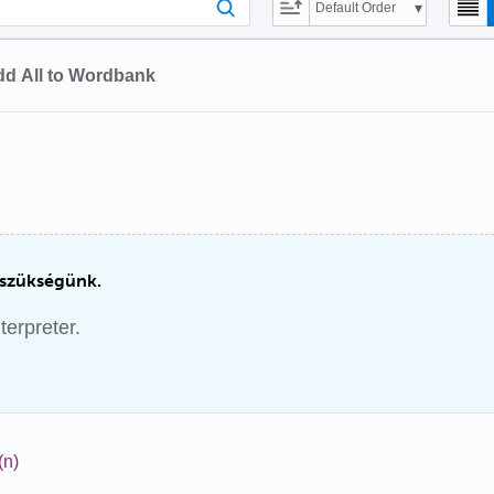
Default Order
d All to Wordbank
 szükségünk.
erpreter.
(n)