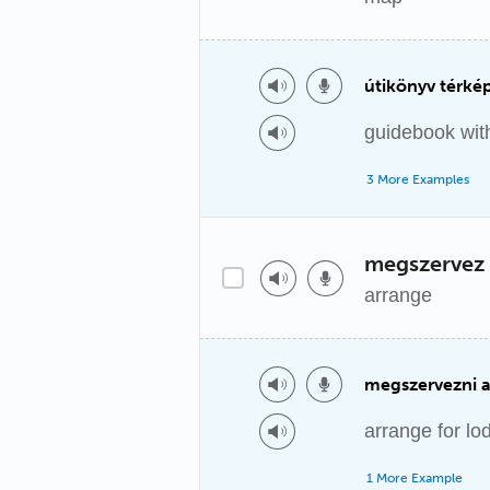
útikönyv térké
guidebook wit
3 More Examples
megszervez
arrange
megszervezni a
arrange for lo
1 More Example