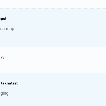
ppel
h a map
(v)
 lakhatást
dging