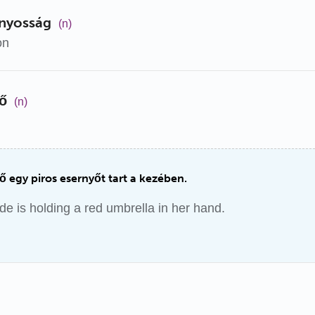
ányosság
(n)
on
ő
(n)
 egy piros esernyőt tart a kezében.
ide is holding a red umbrella in her hand.