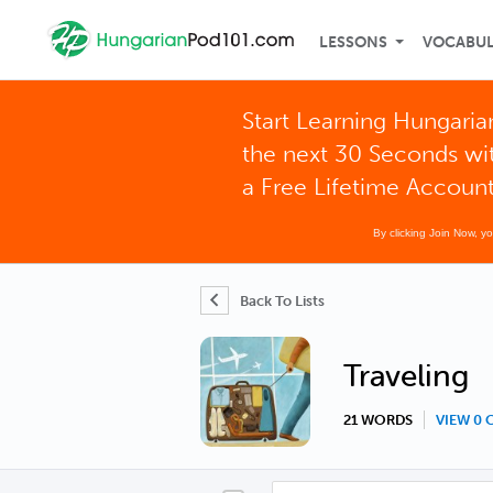
LESSONS
VOCABU
Start Learning Hungaria
the next 30 Seconds wi
a Free Lifetime Accoun
By clicking Join Now, y
Back To Lists
Traveling
21 WORDS
VIEW 0