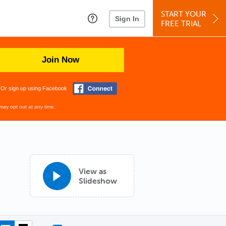
START YOUR
Sign In
FREE TRIAL
Join Now
Or sign up using Facebook
may opt out at any time.
View as
Slideshow