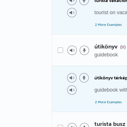
turista vakáció
tourist on vac
2 More Examples
útikönyv
(n)
guidebook
útikönyv térké
guidebook wit
2 More Examples
turista busz