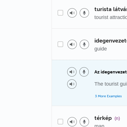
turista látv
tourist attracti
idegenvezet
guide
Az idegenvezető
The tourist gu
3 More Examples
térkép
(n)
map