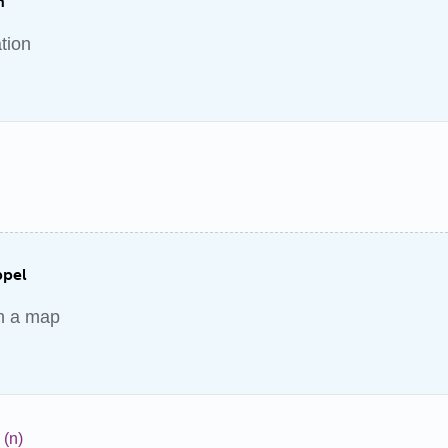
n
ation
ppel
h a map
(n)