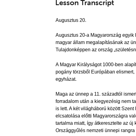
Lesson Transcript
Augusztus 20.
Augusztus 20-a Magyarország egyik le
magyar állam megalapításának az ünn
Tulajdonképpen az ország „születésn
A Magyar Királyságot 1000-ben alapíto
pogány törzsből Európában elismert,
egyházat.
Maga az ünnep a 11. századtól ismert
forradalom után a kiegyezésig nem t
is lett. A két világháború között Sze
elcsatolása előtti Magyarországra v
tartalma miatt, így átkeresztelte az 
Országgyűlés nemzeti ünnepi rangra 