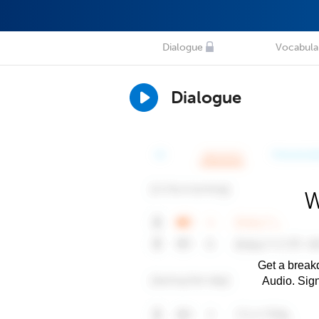
Dialogue
Vocabula
Dialogue
W
Get a breakd
Audio. Sig