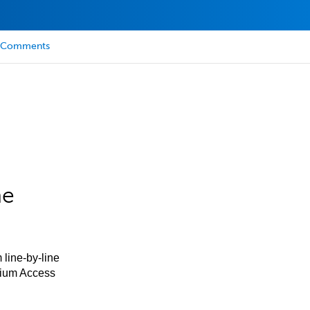
Comments
he
 line-by-line
mium Access