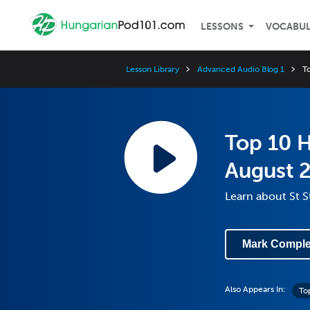
LESSONS
VOCABU
Lesson Library
Advanced Audio Blog 1
T
Top 10 H
August 2
Learn about St 
Mark Comple
Also Appears In:
To