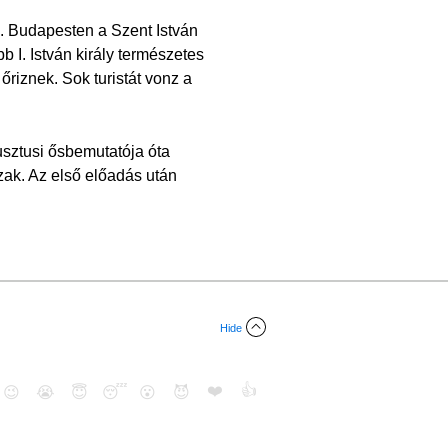
. Budapesten a Szent István
 I. István király természetes
riznek. Sok turistát vonz a
usztusi ősbemutatója óta
zak. Az első előadás után
Hide
❤️
👍
😉
😭
😇
😴
😮
😈