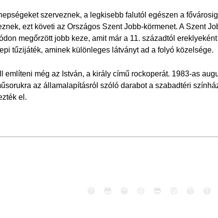
epségeket szerveznek, a legkisebb falutól egészen a fővárosig
eznek, ezt követi az Országos Szent Jobb-körmenet. A Szent Jobb
on megőrzött jobb keze, amit már a 11. századtól ereklyeként ő
pi tűzijáték, aminek különleges látványt ad a folyó közelsége.
l említeni még az István, a király című rockoperát. 1983-as aug
műsorukra az államalapításról szóló darabot a szabadtéri színhá
zték el.
😄
😳
😁
😒
😎
😠
😆
😅