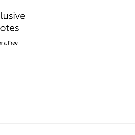
lusive
Notes
or a Free