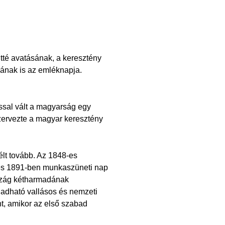
tté avatásának, a keresztény
ának is az emléknapja.
ással vált a magyarság egy
zervezte a magyar keresztény
lt tovább. Az 1848-es
t és 1891-ben munkaszüneti nap
ország kétharmadának
gadható vallásos és nemzeti
nt, amikor az első szabad