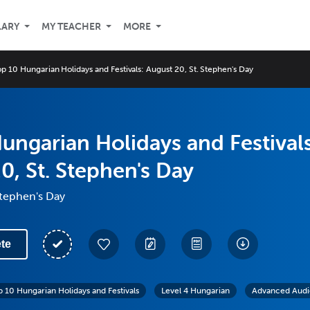
LARY
MY TEACHER
MORE
op 10 Hungarian Holidays and Festivals: August 20, St. Stephen's Day
ungarian Holidays and Festivals
0, St. Stephen's Day
Stephen's Day
te
p 10 Hungarian Holidays and Festivals
Level 4 Hungarian
Advanced Audi