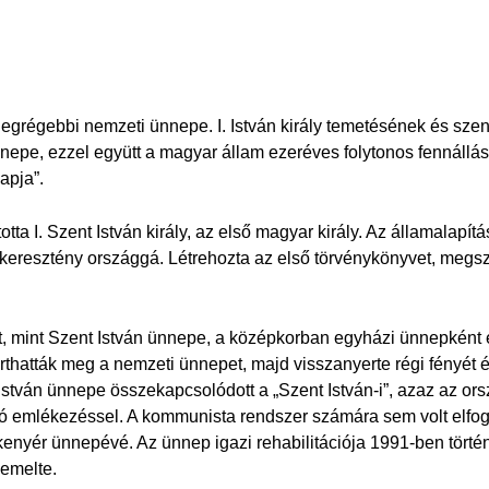
grégebbi nemzeti ünnepe. I. István király temetésének és szen
epe, ezzel együtt a magyar állam ezeréves folytonos fennállás
apja”.
tta I. Szent István király, az első magyar király. Az államalapít
 keresztény országgá. Létrehozta az első törvénykönyvet, megs
, mint Szent István ünnepe, a középkorban egyházi ünnepként é
arthatták meg a nemzeti ünnepet, majd visszanyerte régi fényé
nt István ünnepe összekapcsolódott a „Szent István-i”, azaz az 
aló emlékezéssel. A kommunista rendszer számára sem volt elfo
új kenyér ünnepévé. Az ünnep igazi rehabilitációja 1991-ben törté
emelte.