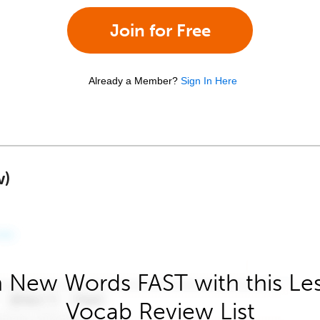
Join for Free
Already a Member?
Sign In Here
w)
 New Words FAST with this Le
Vocab Review List