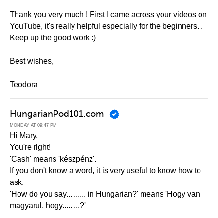
Thank you very much ! First I came across your videos on
YouTube, it's really helpful especially for the beginners...
Keep up the good work :)
Best wishes,
Teodora
HungarianPod101.com
MONDAY AT 09:47 PM
Hi Mary,
You're right!
'Cash' means 'készpénz'.
If you don't know a word, it is very useful to know how to
ask.
'How do you say.......... in Hungarian?' means 'Hogy van
magyarul, hogy.........?'