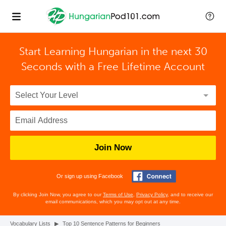
Start Learning Hungarian in the next 30
Seconds with
a Free Lifetime Account
Join Now
Or sign up using Facebook
By clicking Join Now, you agree to our
Terms of Use
,
Privacy Policy
, and to receive our
email communications, which you may opt out at any time.
Vocabulary Lists
▶
Top 10 Sentence Patterns for Beginners