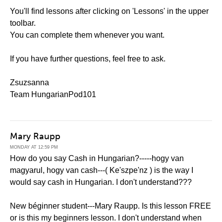
You'll find lessons after clicking on 'Lessons' in the upper
toolbar.
You can complete them whenever you want.
If you have further questions, feel free to ask.
Zsuzsanna
Team HungarianPod101
Mary Raupp
MONDAY AT 12:59 PM
How do you say Cash in Hungarian?-----hogy van
magyarul, hogy van cash---( Ke'szpe'nz ) is the way I
would say cash in Hungarian. I don't understand???
New béginner student---Mary Raupp. Is this lesson FREE
or is this my beginners lesson. I don't understand when