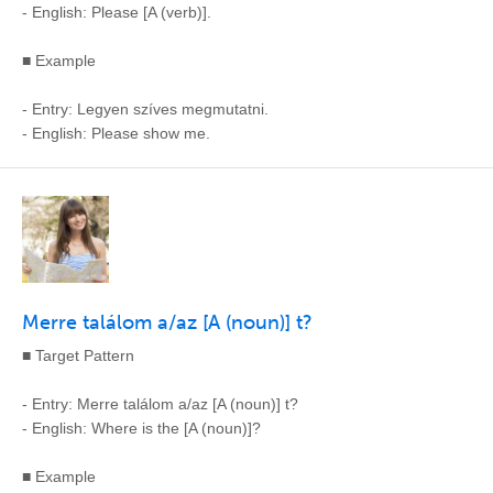
- English: Please [A (verb)].
■ Example
- Entry: Legyen szíves megmutatni.
- English: Please show me.
Merre találom a/az [A (noun)] t?
■ Target Pattern
- Entry: Merre találom a/az [A (noun)] t?
- English: Where is the [A (noun)]?
■ Example