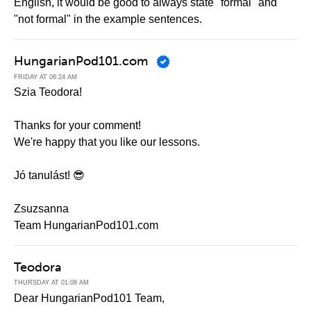
English, it would be good to always state "formal" and
"not formal" in the example sentences.
HungarianPod101.com
FRIDAY AT 06:24 AM
Szia Teodora!
Thanks for your comment!
We're happy that you like our lessons.
Jó tanulást! 😎
Zsuzsanna
Team HungarianPod101.com
Teodora
THURSDAY AT 01:08 AM
Dear HungarianPod101 Team,