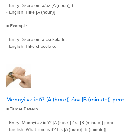
- Entry: Szeretem a/az [A (noun)] t.
- English: I like [A (noun)].
■ Example
- Entry: Szeretem a csokoládét.
- English: I like chocolate.
Mennyi az idő? [A (hour)] óra [B (minute)] perc.
■ Target Pattern
- Entry: Mennyi az idő? [A (hour)] óra [B (minute)] perc.
- English: What time is it? It's [A (hour)] [B (minute)].