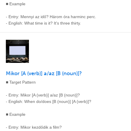
■ Example
- Entry: Mennyi az idő? Három óra harminc perc.
- English: What time is it? It's three thirty.
Mikor [A (verb)] a/az [B (noun)]?
■ Target Pattern
- Entry: Mikor [A (verb)] a/az [B (noun)]?
- English: When do/does [B (noun)] [A (verb)]?
■ Example
- Entry: Mikor kezdődik a film?