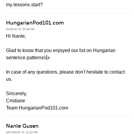
my lessons start?
HungarianPod101.com
SUNDAY AT 05:09 PM
Hi Nanle,
Glad to know that you enjoyed our list on Hungarian
sentence patterns!👍
In case of any questions, please don't hesitate to contact
us.
Sincerely,
Cristiane
Team HungarianPod101.com
Nanle Gusen
SATURDAY AT 10:23 PM